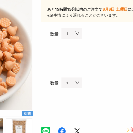
あと
15時間15分以内
のご注文で
8月8日 土曜日
に
※諸事情により遅れることがございます。
数量
数量
冷蔵