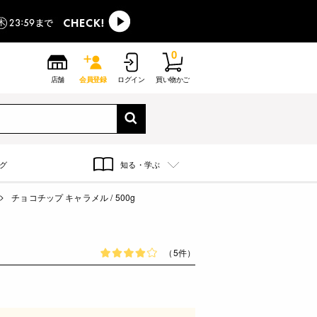
0
店舗
会員登録
ログイン
買い物かご
グ
知る・学ぶ
チョコチップ キャラメル / 500g
（5件）