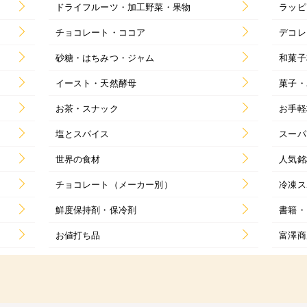
ドライフルーツ・加工野菜・果物
ラッピ
チョコレート・ココア
デコレ
砂糖・はちみつ・ジャム
和菓子
イースト・天然酵母
菓子・
お茶・スナック
お手軽
塩とスパイス
スーパ
世界の食材
人気銘
チョコレート（メーカー別）
冷凍ス
鮮度保持剤・保冷剤
書籍・
お値打ち品
富澤商