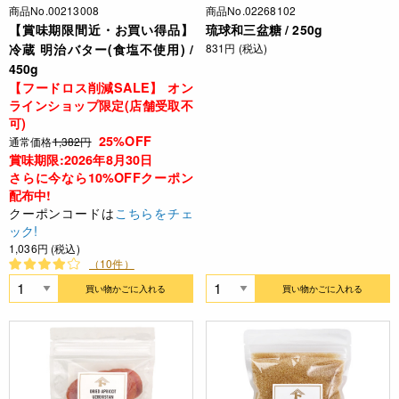
商品No.00213008
商品No.02268102
【賞味期限間近・お買い得品】
琉球和三盆糖 / 250g
冷蔵 明治バター(食塩不使用) /
831円 (税込)
450g
【フードロス削減SALE】 オン
ラインショップ限定(店舗受取不
可)
25%OFF
通常価格
1,382円
賞味期限:2026年8月30日
さらに今なら10%OFFクーポン
配布中!
クーポンコードは
こちらをチェ
ック!
1,036円 (税込)
（10件）
買い物かごに入れる
買い物かごに入れる