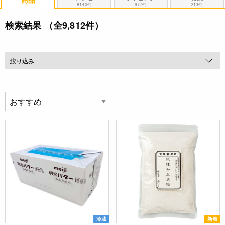
8140件
977件
213件
検索結果
（全9,812件）
絞り込み
冷蔵
新着