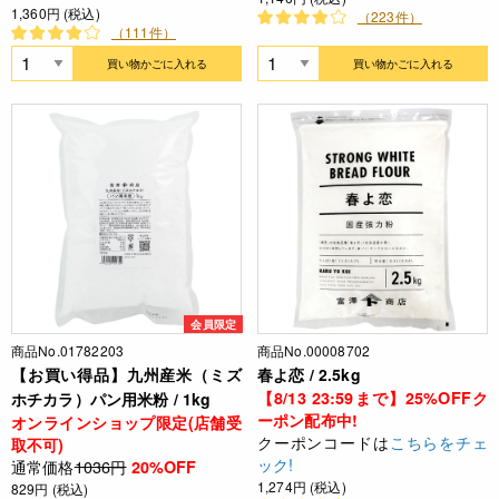
1,360円 (税込)
（223件）
（111件）
買い物かごに入れる
買い物かごに入れる
会員限定
商品No.01782203
商品No.00008702
【お買い得品】九州産米（ミズ
春よ恋 / 2.5kg
【8/13 23:59まで】25%OFFク
ホチカラ）パン用米粉 / 1kg
ーポン配布中!
オンラインショップ限定(店舗受
クーポンコードは
こちらをチェ
取不可)
ック!
通常価格
1036円
20%OFF
1,274円 (税込)
829円 (税込)