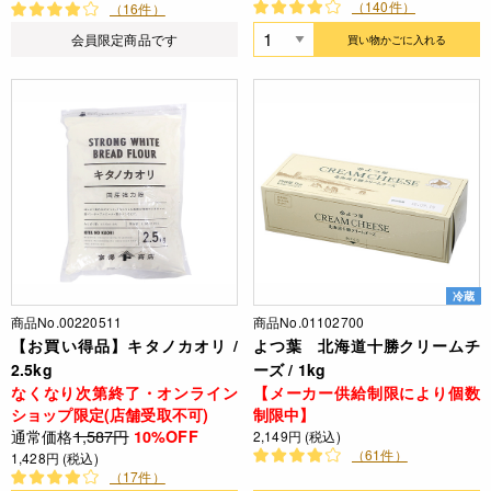
（140件）
（16件）
会員限定商品です
買い物かごに入れる
冷蔵
商品No.00220511
商品No.01102700
【お買い得品】キタノカオリ /
よつ葉 北海道十勝クリームチ
2.5kg
ーズ / 1kg
なくなり次第終了・オンライン
【メーカー供給制限により個数
ショップ限定(店舗受取不可)
制限中】
通常価格
1,587円
10%OFF
2,149円 (税込)
（61件）
1,428円 (税込)
（17件）