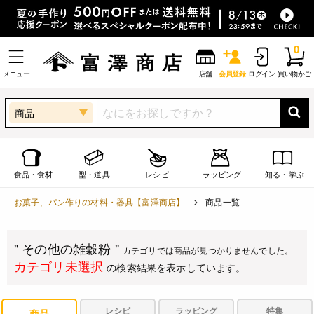
0
メニュー
店舗
会員登録
ログイン
買い物かご
商品
食品・食材
型・道具
レシピ
ラッピング
知る・学ぶ
お菓子、パン作りの材料・器具【富澤商店】
商品一覧
" その他の雑穀粉 "
カテゴリでは商品が見つかりませんでした。
カテゴリ未選択
の検索結果を表示しています。
レシピ
ラッピング
特集
商品