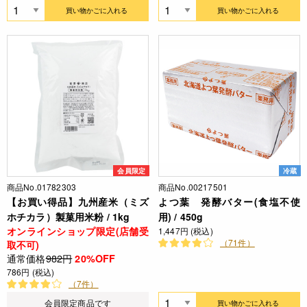
買い物かごに入れる
買い物かごに入れる
会員限定
冷蔵
商品No.01782303
商品No.00217501
【お買い得品】九州産米（ミズ
よつ葉 発酵バター(食塩不使
ホチカラ）製菓用米粉 / 1kg
用) / 450g
オンラインショップ限定(店舗受
1,447円 (税込)
（71件）
取不可)
通常価格
982円
20%OFF
786円 (税込)
（7件）
会員限定商品です
買い物かごに入れる