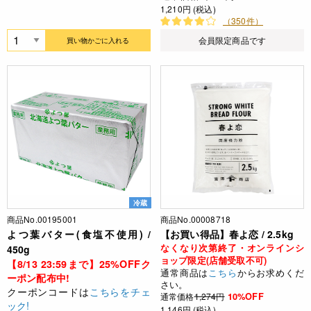
1,210円 (税込)
（350件）
会員限定商品です
買い物かごに入れる
冷蔵
商品No.00195001
商品No.00008718
よつ葉バター(食塩不使用) /
【お買い得品】春よ恋 / 2.5kg
なくなり次第終了・オンラインシ
450g
ョップ限定(店舗受取不可)
【8/13 23:59まで】25%OFFク
通常商品は
こちら
からお求めくだ
ーポン配布中!
さい。
クーポンコードは
こちらをチェ
通常価格
1,274円
10%OFF
ック!
1,146円 (税込)