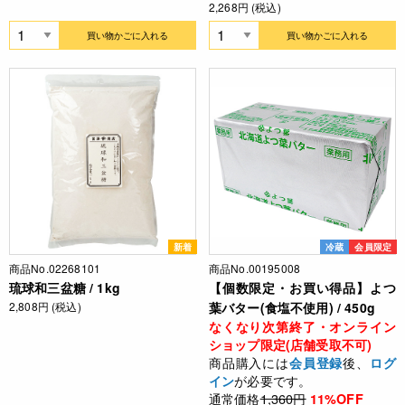
2,268円 (税込)
買い物かごに入れる
買い物かごに入れる
新着
冷蔵
会員限定
商品No.02268101
商品No.00195008
琉球和三盆糖 / 1kg
【個数限定・お買い得品】よつ
2,808円 (税込)
葉バター(食塩不使用) / 450g
なくなり次第終了・オンライン
ショップ限定(店舗受取不可)
商品購入には
後、
会員登録
ログ
が必要です。
イン
通常価格
1,360円
11%OFF