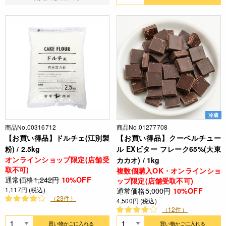
冷蔵
商品No.00316712
商品No.01277708
【お買い得品】ドルチェ(江別製
【お買い得品】クーベルチュー
粉) / 2.5kg
ル EXビター フレーク65%(大東
オンラインショップ限定(店舗受
カカオ) / 1kg
取不可)
複数個購入OK・オンラインショ
通常価格
1,242円
10%OFF
ップ限定(店舗受取不可)
1,117円 (税込)
通常価格
5,000円
10%OFF
（23件）
4,500円 (税込)
（12件）
買い物かごに入れる
買い物かごに入れる