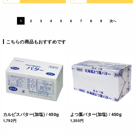
1
2
3
4
5
6
7
8
9
次へ
こちらの商品もおすすめです
カルピスバター(加塩) / 450g
よつ葉バター(加塩) / 450g
1,792円
1,350円