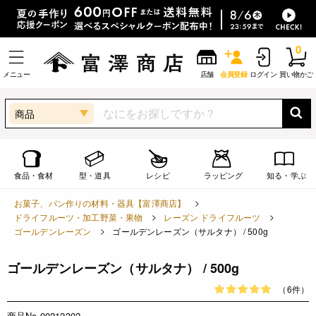
0
メニュー
店舗
会員登録
ログイン
買い物かご
商品
食品・食材
型・道具
レシピ
ラッピング
知る・学ぶ
お菓子、パン作りの材料・器具【富澤商店】
ドライフルーツ・加工野菜・果物
レーズン ドライフルーツ
ゴールデンレーズン
ゴールデンレーズン（サルタナ） / 500g
ゴールデンレーズン（サルタナ） / 500g
（6件）
商品No.00212302