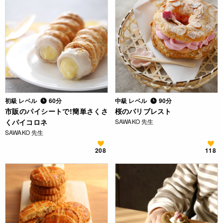
初級 レベル
60分
中級 レベル
90分
市販のパイシートで!簡単さくさ
桜のパリブレスト
くパイコロネ
SAWAKO 先生
SAWAKO 先生
208
118