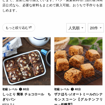
店公式なら、必要な材料もまとめて購入可能。おうちで手作りを楽
しめます。
もっと絞り込む
初級 レベル
60分
初級 レベル
40分
しっとり 簡単 チョコロール ち
ザクほろっ!オートミールのシナ
ぎりパン
モンスコーン【グルテンフリ
erica さん
ー・低糖質】