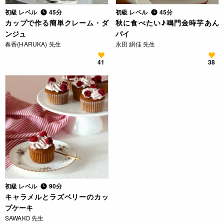
初級 レベル
45分
初級 レベル
45分
カップで作る簡単クレーム・ダ
秋に食べたい♪鳴門金時芋あん
ンジュ
パイ
春香(HARUKA) 先生
永田 絹佳 先生
41
38
初級 レベル
90分
キャラメルとラズベリーのカッ
プケーキ
SAWAKO 先生