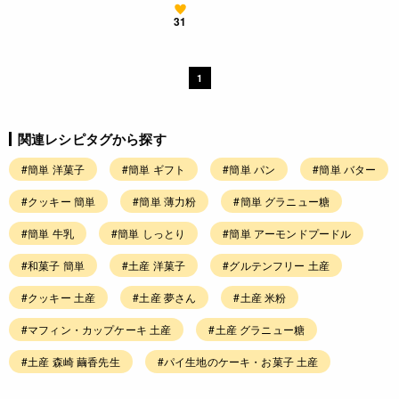
31
1
関連レシピタグから探す
#簡単 洋菓子
#簡単 ギフト
#簡単 パン
#簡単 バター
#クッキー 簡単
#簡単 薄力粉
#簡単 グラニュー糖
#簡単 牛乳
#簡単 しっとり
#簡単 アーモンドプードル
#和菓子 簡単
#土産 洋菓子
#グルテンフリー 土産
#クッキー 土産
#土産 夢さん
#土産 米粉
#マフィン・カップケーキ 土産
#土産 グラニュー糖
#土産 森崎 繭香先生
#パイ生地のケーキ・お菓子 土産