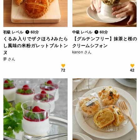
初級 レベル
60分
中級 レベル
60分
くるみ入りでザクほろ♪みたら
【グルテンフリー】抹茶と桜の
し風味の米粉ガレットブルトン
クリームシフォン
ヌ
kanon さん
夢 さん
72
42