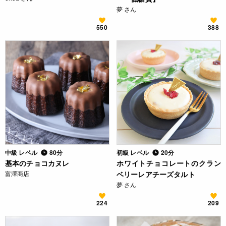
夢 さん
550
388
中級 レベル
80分
初級 レベル
20分
基本のチョコカヌレ
ホワイトチョコレートのクラン
富澤商店
ベリーレアチーズタルト
夢 さん
224
209