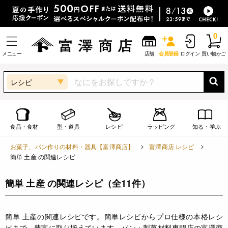
0
メニュー
店舗
会員登録
ログイン
買い物かご
レシピ
食品・食材
型・道具
レシピ
ラッピング
知る・学ぶ
お菓子、パン作りの材料・器具【富澤商店】
富澤商店 レシピ
簡単 土産 の関連レシピ
簡単 土産 の関連レシピ
（全11件）
簡単 土産の関連レシピです。簡単レシピからプロ仕様の本格レシ
ピまで、豊富に取り揃えています。パン・製菓材料専門店の富澤商