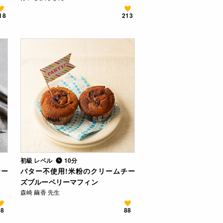
18
213
初級 レベル
10分
ケー
バター不使用!米粉のクリームチー
ズブルーベリーマフィン
森崎 繭香 先生
98
88