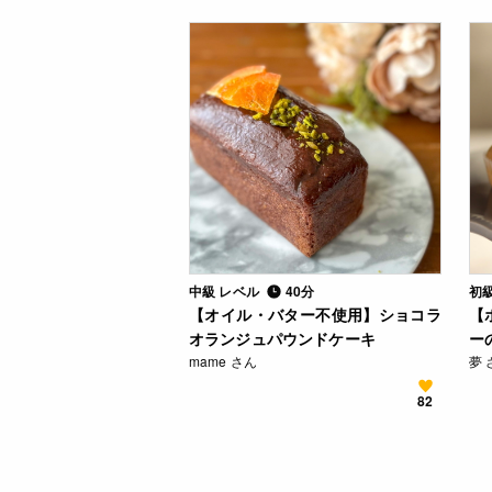
中級 レベル
40分
初
【オイル・バター不使用】ショコラ
【
オランジュパウンドケーキ
ー
mame さん
夢 
82