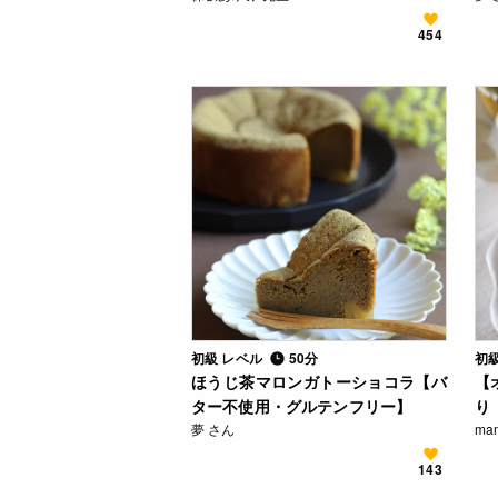
454
初級 レベル
50分
初
ほうじ茶マロンガトーショコラ【バ
【
ター不使用・グルテンフリー】
り
夢 さん
ma
143