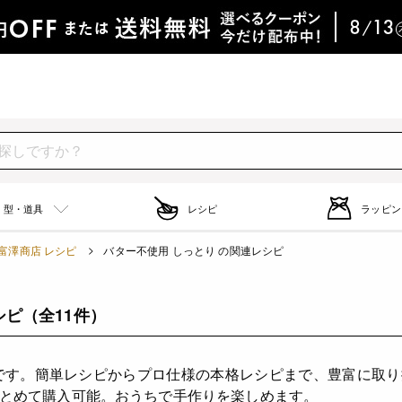
型・道具
レシピ
ラッピン
富澤商店 レシピ
バター不使用 しっとり の関連レシピ
シピ
（全11件）
です。簡単レシピからプロ仕様の本格レシピまで、豊富に取
とめて購入可能。おうちで手作りを楽しめます。