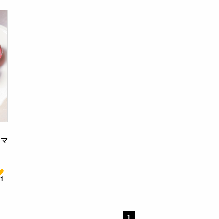
ニマ
51
1