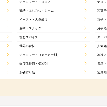
チョコレート・ココア
デコレ
砂糖・はちみつ・ジャム
和菓子
イースト・天然酵母
菓子・
お茶・スナック
お手軽
塩とスパイス
スーパ
世界の食材
人気銘
チョコレート（メーカー別）
冷凍ス
鮮度保持剤・保冷剤
書籍・
お値打ち品
富澤商