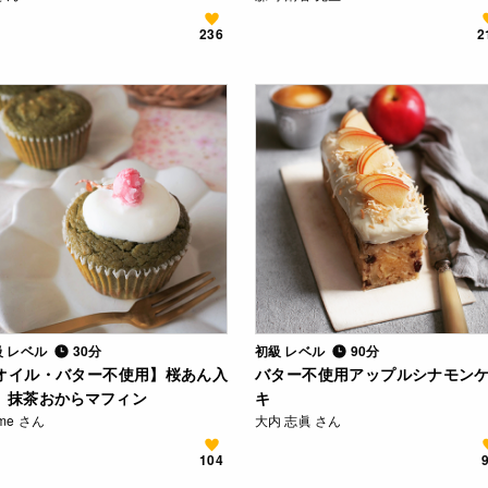
236
2
級 レベル
30分
初級 レベル
90分
オイル・バター不使用】桜あん入
バター不使用アップルシナモン
 抹茶おからマフィン
キ
me さん
大内 志眞 さん
104