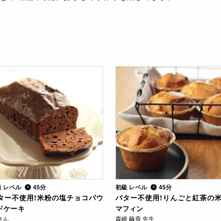
級 レベル
45分
初級 レベル
45分
ター不使用!米粉の塩チョコパウ
バター不使用!りんごと紅茶の
ドケーキ
マフィン
さん
森崎 繭香 先生