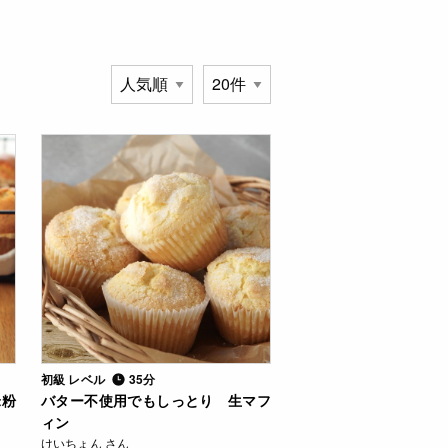
初級 レベル
35分
米粉
バター不使用でもしっとり 生マフ
ィン
けいちょん さん