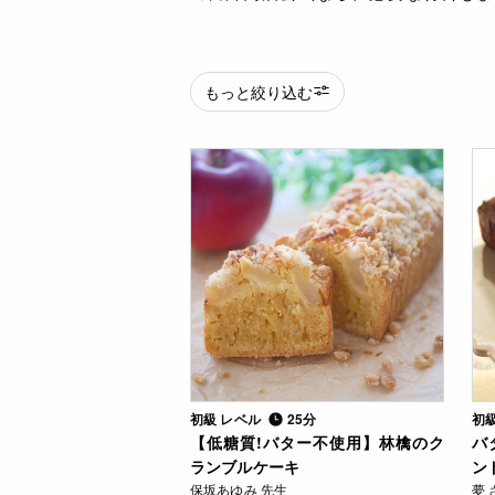
もっと絞り込む
初級 レベル
25分
初
【低糖質!バター不使用】林檎のク
バ
ランブルケーキ
ン
保坂あゆみ 先生
夢 