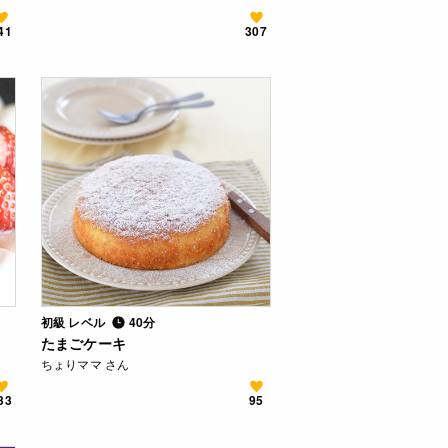
41
307
初級 レベル
40分
たまごケーキ
ちょりママ さん
33
95