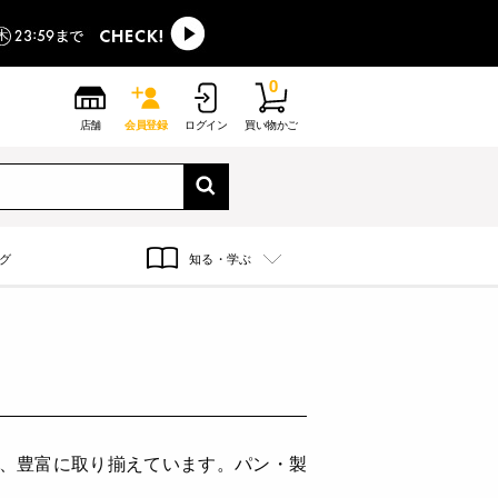
0
店舗
会員登録
ログイン
買い物かご
グ
知る・学ぶ
で、豊富に取り揃えています。パン・製
。