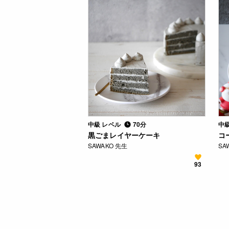
中級 レベル
70分
中
黒ごまレイヤーケーキ
コ
SAWAKO 先生
SA
93