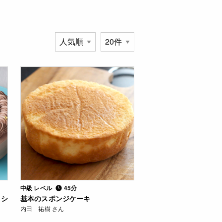
中級 レベル
45分
コシ
基本のスポンジケーキ
内田 祐樹 さん