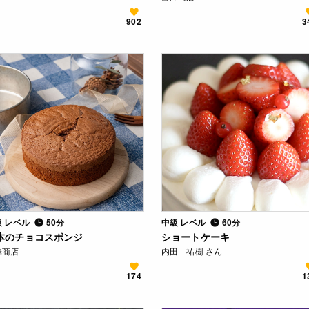
902
3
級 レベル
50分
中級 レベル
60分
本のチョコスポンジ
ショートケーキ
澤商店
内田 祐樹 さん
174
1