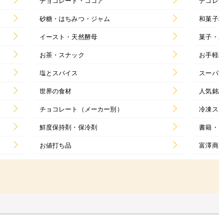
チョコレート・ココア
デコレ
砂糖・はちみつ・ジャム
和菓子
イースト・天然酵母
菓子・
お茶・スナック
お手軽
塩とスパイス
スーパ
世界の食材
人気銘
チョコレート（メーカー別）
冷凍ス
鮮度保持剤・保冷剤
書籍・
お値打ち品
富澤商