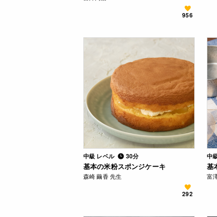
956
中級 レベル
30分
中
基本の米粉スポンジケーキ
基
森崎 繭香 先生
富
292