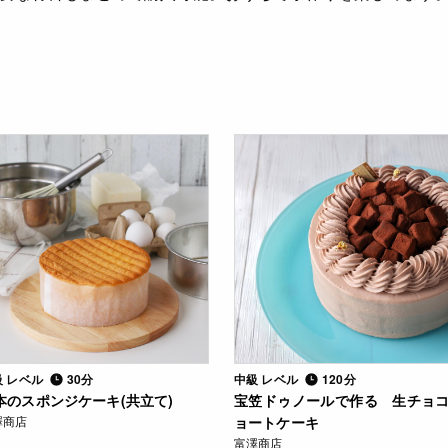
級 レベル
30分
中級 レベル
120分
本のスポンジケーキ(共立て)
宝笠ドゥノールで作る 生チョ
澤商店
ョートケーキ
富澤商店