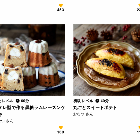
453
2
級 レベル
60分
初級 レベル
40分
ヌレ型で作る黒糖ラムレーズンケ
丸ごとスイートポテト
キ
おなつ さん
なつ さん
169
1