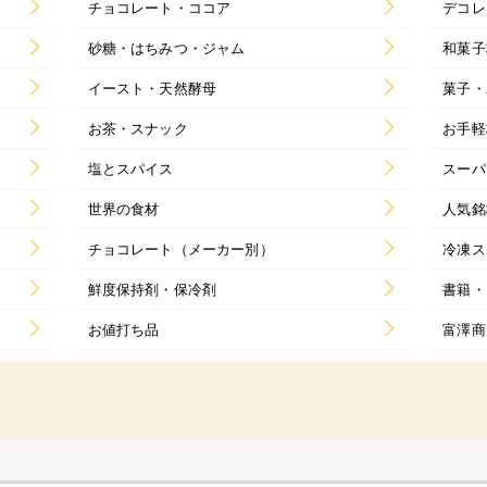
チョコレート・ココア
デコレ
砂糖・はちみつ・ジャム
和菓子
イースト・天然酵母
菓子・
お茶・スナック
お手軽
塩とスパイス
スーパ
世界の食材
人気銘
チョコレート（メーカー別）
冷凍ス
鮮度保持剤・保冷剤
書籍・
お値打ち品
富澤商