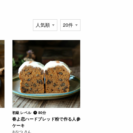
初級 レベル
80分
春よ恋ハードブレッド粉で作る人参
ケーキ
おなつ さん