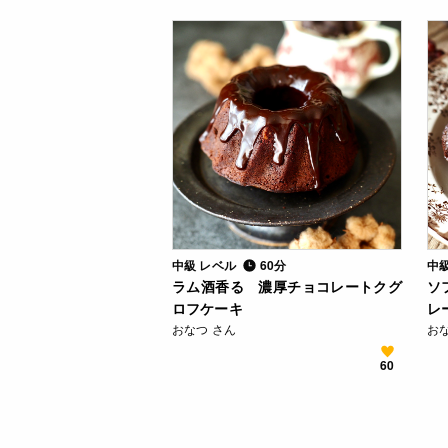
中級 レベル
60分
中
ラム酒香る 濃厚チョコレートクグ
ソ
ロフケーキ
レ
おなつ さん
お
60