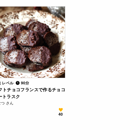
級 レベル
90分
フトチョコフランスで作るチョコ
ートラスク
なつ さん
40