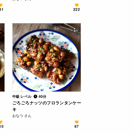
31
222
中級 レベル
40分
ごろごろナッツのフロランタンケー
キ
おなつ さん
10
67