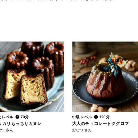
級 レベル
70分
中級 レベル
120分
リカリもっちりカヌレ
大人のチョコレートクグロフ
なつ さん
おなつ さん