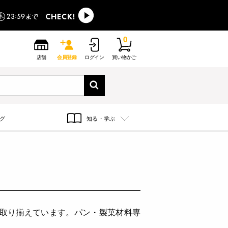
0
店舗
会員登録
ログイン
買い物かご
グ
知る・学ぶ
に取り揃えています。パン・製菓材料専