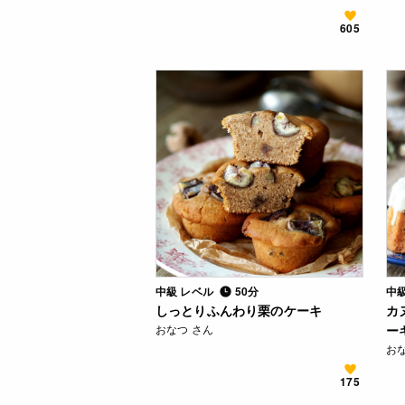
605
中級 レベル
50分
中
しっとりふんわり栗のケーキ
カ
おなつ さん
ー
お
175