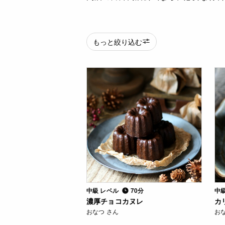
もっと絞り込む
中級 レベル
70分
中
濃厚チョコカヌレ
カ
おなつ さん
お