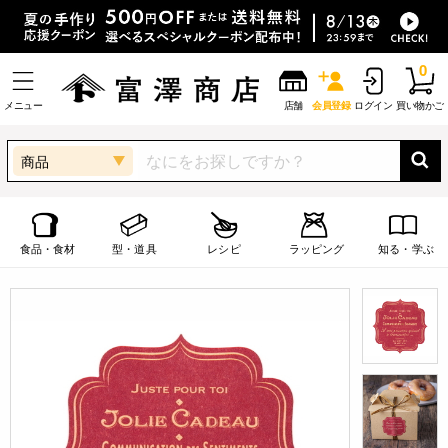
0
メニュー
店舗
会員登録
ログイン
買い物かご
商品
食品・食材
型・道具
レシピ
ラッピング
知る・学ぶ