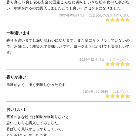
香り良し味良し安心安全の国産こんなに美味しいきな粉を食べた事がな
い、草餅を作るのに購入しましたとても良いアクセントになりました
栄養成分表示
2025年03月17日
安全安心のお菓子作りさん
(100g当たり) エネルギー 450kcal たんぱく質 36.7g 脂質
25.7g 炭水化物 28.5g 食塩相当量 0g *この表示値は、目安で
一味違います
す。
香りも違いますし深い味わいになります。また変にサラサラしていないの
で、お餅によく馴染んで美味しいです。ヨーグルトにかけても美味しいで
注意事項
す。
2024年12月11日
シフォンさん
◆商品の在庫・販売状況について◆
・諸事情により、予告なく販売終了になる場合がございます。
予めご了承ください。
香りが凄い!
・当サイトに掲載されている商品は、ご購入可能な状態にあっ
風味がよく、凄く美味しかったです
ても必ずしも在庫を保証するものではありません。予めご了承
2024年11月26日
みるくさん
ください。
おいしい！
更新情報
普通のきな粉では風味が物足りないと
2022.08.04 商品リニューアル
思いこちらを購入してみました。
香ばしく風味がしっかりしていて、
とてもおいしかったです。
JANコード