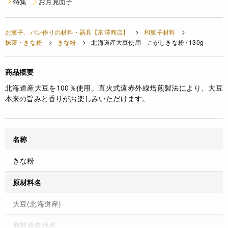
特集
お月見団子
お菓子、パン作りの材料・器具【富澤商店】
和菓子材料
抹茶・きな粉
きな粉
北海道産大豆使用 こがしきな粉 / 130g
商品概要
北海道産大豆を100％使用。直火式遠赤外線焙煎製法により、大豆
本来の旨みと香りがお楽しみいただけます。
名称
きな粉
原材料名
大豆(北海道産)
原料原産地名