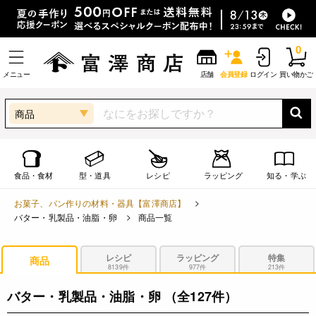
0
メニュー
店舗
会員登録
ログイン
買い物かご
商品
食品・食材
型・道具
レシピ
ラッピング
知る・学ぶ
お菓子、パン作りの材料・器具【富澤商店】
バター・乳製品・油脂・卵
商品一覧
レシピ
ラッピング
特集
商品
8139件
977件
213件
バター・乳製品・油脂・卵
（全127件）