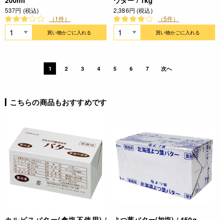
200ml
ウダー / 1kg
537円 (税込)
2,386円 (税込)
（1件）
（5件）
買い物かごに入れる
買い物かごに入れる
1
2
3
4
5
6
7
次へ
こちらの商品もおすすめです
カルピスバター(食塩不使用) /
よつ葉バター(加塩) / 450g