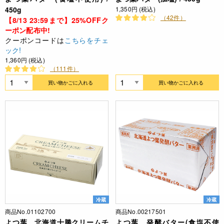
450g
1,350円 (税込)
（42件）
【8/13 23:59まで】25%OFFク
ーポン配布中!
クーポンコードは
こちらをチェ
ック!
1,360円 (税込)
（111件）
買い物かごに入れる
買い物かごに入れる
冷蔵
冷蔵
商品No.01102700
商品No.00217501
よつ葉 北海道十勝クリームチ
よつ葉 発酵バター(食塩不使