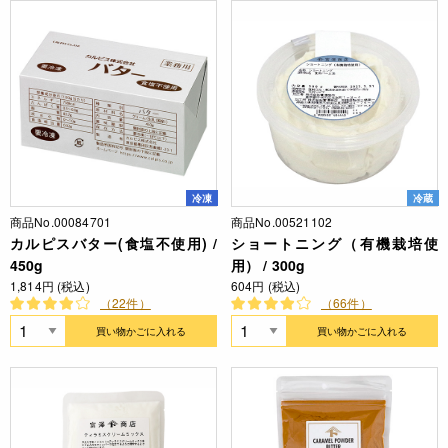
冷凍
冷蔵
商品No.00084701
商品No.00521102
カルピスバター(食塩不使用) /
ショートニング（有機栽培使
450g
用） / 300g
1,814円 (税込)
604円 (税込)
（22件）
（66件）
買い物かごに入れる
買い物かごに入れる