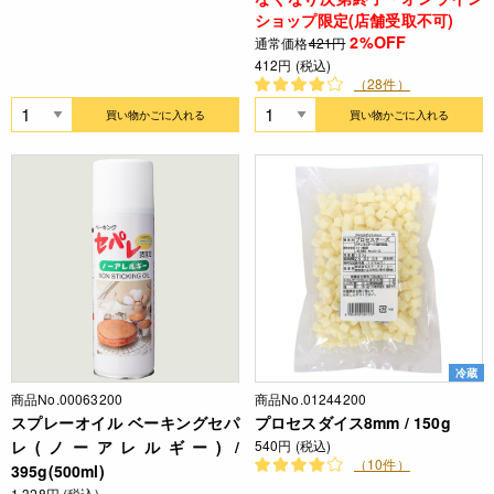
ショップ限定(店舗受取不可)
2%OFF
通常価格
421円
412円 (税込)
（28件）
買い物かごに入れる
買い物かごに入れる
冷蔵
商品No.00063200
商品No.01244200
スプレーオイル ベーキングセパ
プロセスダイス8mm / 150g
レ(ノーアレルギー) /
540円 (税込)
（10件）
395g(500ml)
1,328円 (税込)