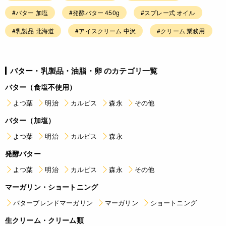
#バター 加塩
#発酵バター 450g
#スプレー式 オイル
#乳製品 北海道
#アイスクリーム 中沢
#クリーム 業務用
バター・乳製品・油脂・卵 のカテゴリ一覧
バター（食塩不使用）
よつ葉
明治
カルピス
森永
その他
バター（加塩）
よつ葉
明治
カルピス
森永
発酵バター
よつ葉
明治
カルピス
森永
その他
マーガリン・ショートニング
バターブレンドマーガリン
マーガリン
ショートニング
生クリーム・クリーム類