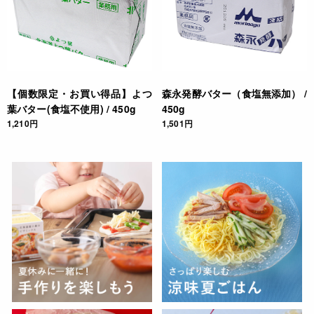
【個数限定・お買い得品】よつ
森永発酵バター（食塩無添加） /
葉バター(食塩不使用) / 450g
450g
1,210円
1,501円