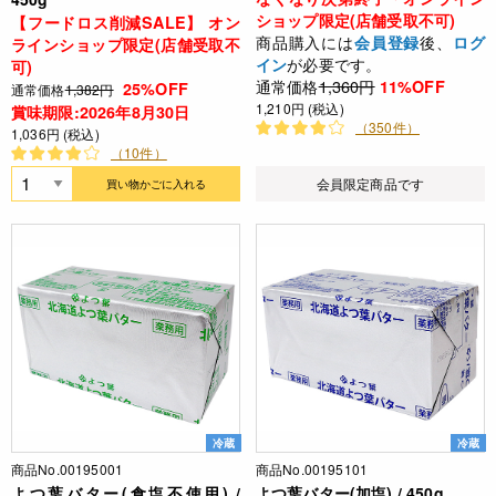
ショップ限定(店舗受取不可)
【フードロス削減SALE】 オン
商品購入には
後、
会員登録
ログ
ラインショップ限定(店舗受取不
が必要です。
イン
可)
通常価格
1,360円
11%OFF
25%OFF
通常価格
1,382円
1,210円 (税込)
賞味期限:2026年8月30日
（350件）
1,036円 (税込)
（10件）
会員限定商品です
買い物かごに入れる
冷蔵
冷蔵
商品No.00195001
商品No.00195101
よつ葉バター(食塩不使用) /
よつ葉バター(加塩) / 450g