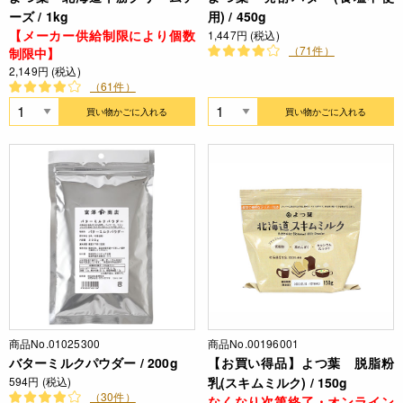
ーズ / 1kg
用) / 450g
【メーカー供給制限により個数
1,447円 (税込)
（71件）
制限中】
2,149円 (税込)
（61件）
買い物かごに入れる
買い物かごに入れる
商品No.01025300
商品No.00196001
バターミルクパウダー / 200g
【お買い得品】よつ葉 脱脂粉
594円 (税込)
乳(スキムミルク) / 150g
（30件）
なくなり次第終了・オンライン