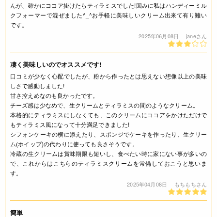
んが、確かにココア掛けたらティラミスでした!因みに私はハンディーミル
クフォーマーで混ぜました^_^お手軽に美味しいクリーム出来て有り難い
です。
2025年06月08日
janeさん
凄く美味しいのでオススメです!
口コミが少なく心配でしたが、粉から作ったとは思えない想像以上の美味
しさで感動しました!
甘さ控えめなのも良かったです。
チーズ感は少なめで、生クリームとティラミスの間のようなクリーム。
本格的にティラミスにしなくても、このクリームにココアをかけただけで
もティラミス風になって十分満足できました!
シフォンケーキの横に添えたり、スポンジでケーキを作ったり、生クリー
ム(ホイップ)の代わりに使っても良さそうです。
冷蔵の生クリームは賞味期限も短いし、食べたい時に家にない事が多いの
で、これからはこちらのティラミスクリームを常備しておこうと思いま
す。
2025年04月08日
もちもちさん
簡単