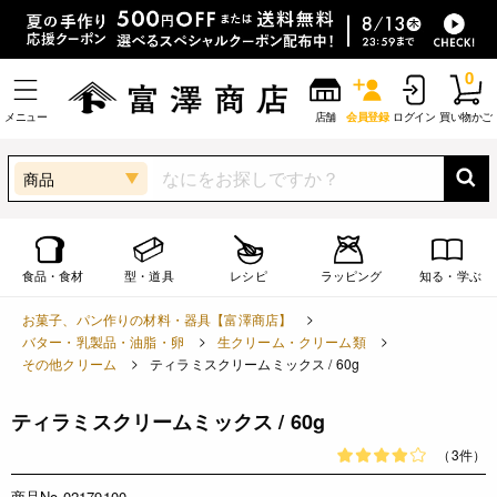
0
メニュー
店舗
会員登録
ログイン
買い物かご
商品
食品・食材
型・道具
レシピ
ラッピング
知る・学ぶ
お菓子、パン作りの材料・器具【富澤商店】
バター・乳製品・油脂・卵
生クリーム・クリーム類
その他クリーム
ティラミスクリームミックス / 60g
ティラミスクリームミックス / 60g
（3件）
商品No.02179100