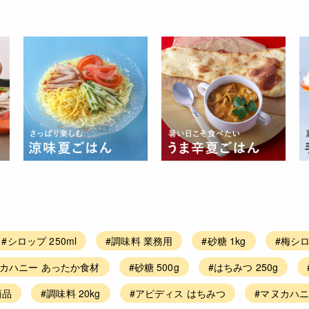
#シロップ 250ml
#調味料 業務用
#砂糖 1kg
#梅シ
ヌカハニー あったか食材
#砂糖 500g
#はちみつ 250g
商品
#調味料 20kg
#アピディス はちみつ
#マヌカハニ