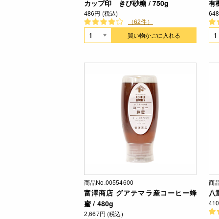
カップ印 きび砂糖 / 750g
有
486円 (税込)
64
（62件）
買い物かごに入れる
商品No.00554600
商品
富澤商店 グアテマラ産コーヒー蜂
八重
蜜 / 480g
41
2,667円 (税込)