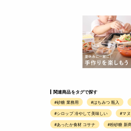
関連商品をタグで探す
#砂糖 業務用
#はちみつ 瓶入
#シロップ 冷やして美味しい
#マ
#あったか食材 コサナ
#粉砂糖 新