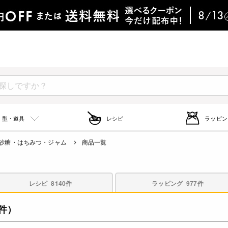
型・道具
レシピ
ラッピン
砂糖・はちみつ・ジャム
商品一覧
レシピ
8140件
ラッピング
977件
7件）