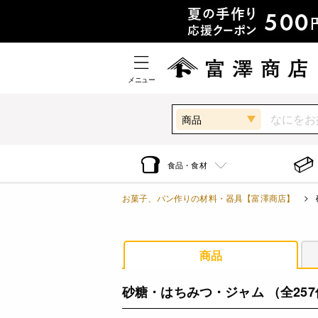
メニュー
商品
食品・食材
お菓子、パン作りの材料・器具【富澤商店】
商品
砂糖・はちみつ・ジャム
（全25