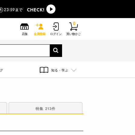
0
店舗
会員登録
ログイン
買い物かご
グ
知る・学ぶ
特集
213件