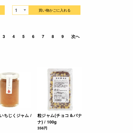
買い物かごに入れる
3
4
5
6
7
8
9
次へ
いちじくジャム /
粒ジャム(チョコ＆バナ
ナ) / 100g
356円