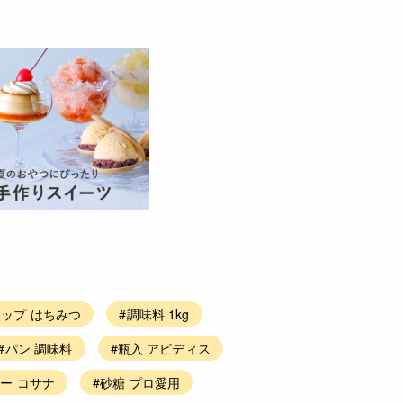
ロップ はちみつ
#調味料 1kg
#パン 調味料
#瓶入 アピディス
ー コサナ
#砂糖 プロ愛用