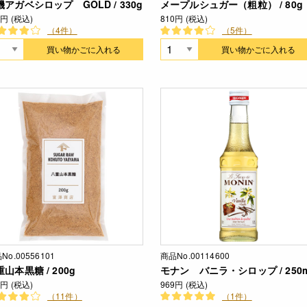
機アガベシロップ GOLD / 330g
メープルシュガー（粗粒） / 80g
8円 (税込)
810円 (税込)
（4件）
（5件）
買い物かごに入れる
買い物かごに入れる
No.00556101
商品No.00114600
山本黒糖 / 200g
モナン バニラ・シロップ / 250m
0円 (税込)
969円 (税込)
（11件）
（1件）