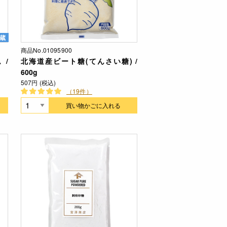
蔵
商品No.01095900
 /
北海道産ビート糖(てんさい糖) /
600g
507円 (税込)
（19件）
買い物かごに入れる