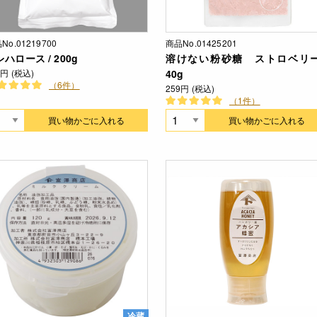
No.01219700
商品No.01425201
ハロース / 200g
溶けない粉砂糖 ストロベリー
9円 (税込)
40g
（6件）
259円 (税込)
（1件）
買い物かごに入れる
買い物かごに入れる
冷蔵