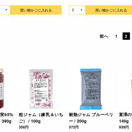
買い物かごに入れる
買い物かごに入れる
前へ
1
2
実65%
粒ジャム（練乳＆いち
耐熱ジャム ブルーベリ
富澤の
390g
ご） / 100g
ー / 200g
140g
356円
572円
939円