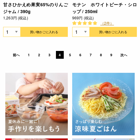
甘さひかえめ果実65%のりんご
モナン ホワイトピーチ・シロ
ジャム / 390g
ップ / 250ml
1,263円 (税込)
969円 (税込)
（2件）
買い物かごに入れる
買い物かごに入れる
前へ
1
2
3
4
5
6
7
8
9
次へ