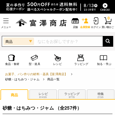
0
メニュー
店舗
会員登録
ログイン
買い物かご
商品
食品・食材
型・道具
レシピ
ラッピング
知る・学ぶ
お菓子、パン作りの材料・器具【富澤商店】
砂糖・はちみつ・ジャム
商品一覧
レシピ
ラッピング
特集
商品
8140件
977件
213件
砂糖・はちみつ・ジャム
（全257件）