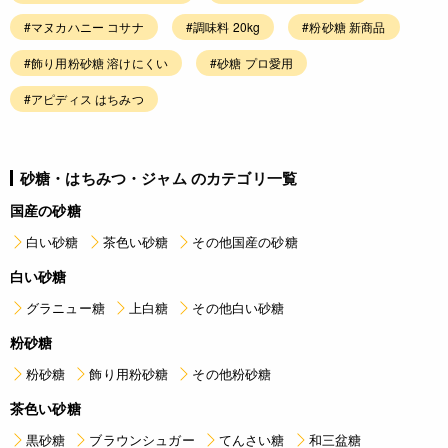
#マヌカハニー コサナ
#調味料 20kg
#粉砂糖 新商品
#飾り用粉砂糖 溶けにくい
#砂糖 プロ愛用
#アピディス はちみつ
砂糖・はちみつ・ジャム のカテゴリ一覧
国産の砂糖
白い砂糖
茶色い砂糖
その他国産の砂糖
白い砂糖
グラニュー糖
上白糖
その他白い砂糖
粉砂糖
粉砂糖
飾り用粉砂糖
その他粉砂糖
茶色い砂糖
黒砂糖
ブラウンシュガー
てんさい糖
和三盆糖