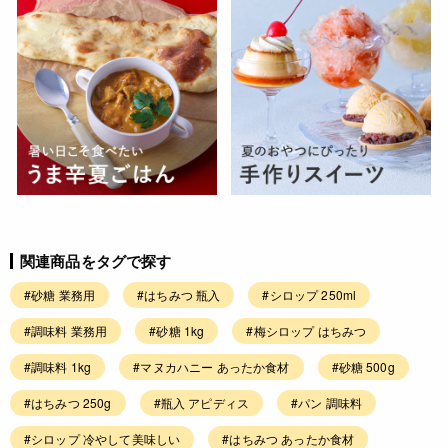
関連商品をタグで探す
#砂糖 業務用
#はちみつ 瓶入
#シロップ 250ml
#調味料 業務用
#砂糖 1kg
#梅シロップ はちみつ
#調味料 1kg
#マヌカハニー あったか食材
#砂糖 500g
#はちみつ 250g
#瓶入 アピディス
#パン 調味料
#シロップ 冷やして美味しい
#はちみつ あったか食材