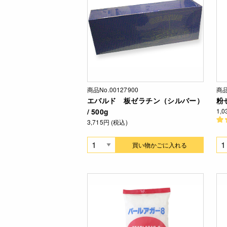
商品No.00127900
商品
エバルド 板ゼラチン（シルバー）
粉ゼ
/ 500g
1,
3,715円 (税込)
買い物かごに入れる