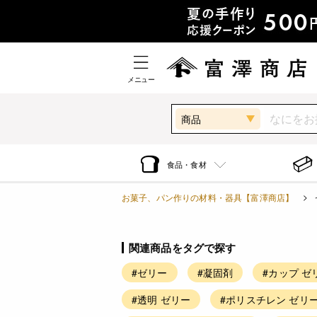
メニュー
商品
食品・食材
お菓子、パン作りの材料・器具【富澤商店】
関連商品をタグで探す
#ゼリー
#凝固剤
#カップ ゼ
#透明 ゼリー
#ポリスチレン ゼリ