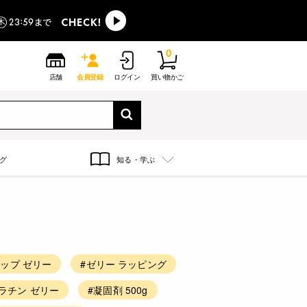
0
店舗
会員登録
ログイン
買い物かご
グ
知る・学ぶ
ップ ゼリー
#ゼリー ラッピング
ラチン ゼリー
#凝固剤 500g