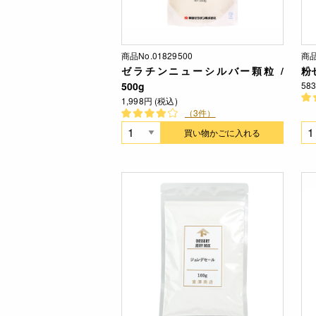
商品No.01829500
商品
ゼラチンニューシルバー顆粒 /
粉ゼ
500g
58
1,998円 (税込)
（3件）
買い物かごに入れる