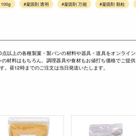
100g
#凝固剤 透明
#凝固剤 万能
#凝固剤 顆粒
,000点以上の各種製菓・製パンの材料や器具・道具をオンライ
ンの材料はもちろん、調理器具や食材もお値打ち価格でご提
す。昼12時までのご注文は当日発送いたします。