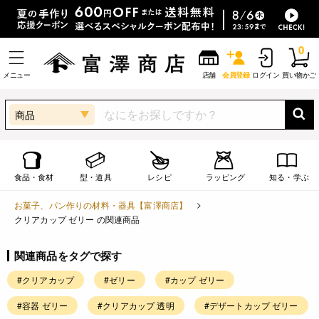
0
メニュー
店舗
会員登録
ログイン
買い物かご
商品
食品・食材
型・道具
レシピ
ラッピング
知る・学ぶ
お菓子、パン作りの材料・器具【富澤商店】
クリアカップ ゼリー の関連商品
関連商品をタグで探す
#クリアカップ
#ゼリー
#カップ ゼリー
#容器 ゼリー
#クリアカップ 透明
#デザートカップ ゼリー