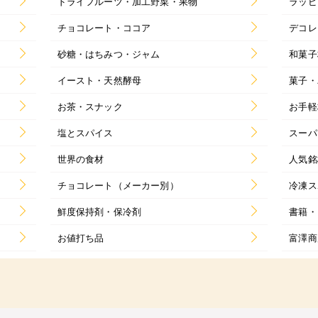
ドライフルーツ・加工野菜・果物
ラッピ
チョコレート・ココア
デコレ
砂糖・はちみつ・ジャム
和菓子
イースト・天然酵母
菓子・
お茶・スナック
お手軽
塩とスパイス
スーパ
世界の食材
人気銘
チョコレート（メーカー別）
冷凍ス
鮮度保持剤・保冷剤
書籍・
お値打ち品
富澤商