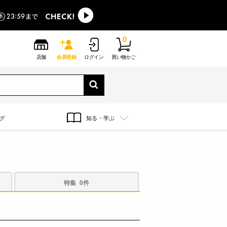
0
店舗
会員登録
ログイン
買い物かご
グ
知る・学ぶ
特集
0件