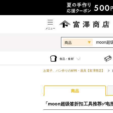
メニュー
商品
食品・食材
お菓子、パン作りの材料・器具【富澤商店】
商品
「moon超级签折扣工具推荐✅电报加