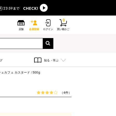
0
店舗
会員登録
ログイン
買い物かご
グ
知る・学ぶ
ェカフェ カスタード / 500g
（4件）