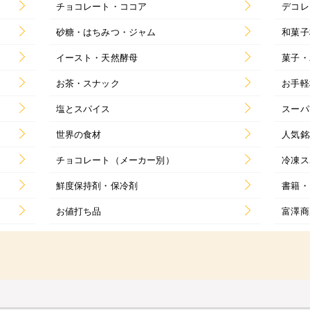
チョコレート・ココア
デコレ
砂糖・はちみつ・ジャム
和菓子
イースト・天然酵母
菓子・
お茶・スナック
お手軽
塩とスパイス
スーパ
世界の食材
人気銘
チョコレート（メーカー別）
冷凍ス
鮮度保持剤・保冷剤
書籍・
お値打ち品
富澤商