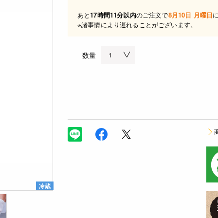
あと
17時間11分以内
のご注文で
8月10日 月曜日
※諸事情により遅れることがございます。
数量
冷蔵