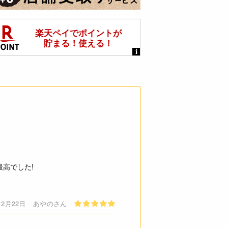
高でした!
12月22日
あやのさん