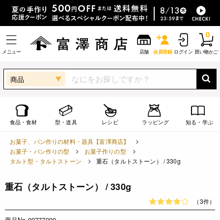
0
メニュー
店舗
会員登録
ログイン
買い物かご
商品
食品・食材
型・道具
レシピ
ラッピング
知る・学ぶ
お菓子、パン作りの材料・器具【富澤商店】
お菓子・パン作りの型
お菓子作りの型
タルト型・タルトストーン
重石（タルトストーン） / 330g
重石（タルトストーン） / 330g
（3件）
商品No.00777900