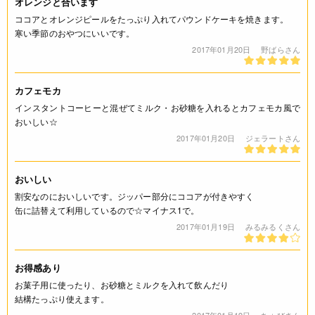
オレンジと合います
ココアとオレンジピールをたっぷり入れてパウンドケーキを焼きます。
寒い季節のおやつにいいです。
2017年01月20日
野ばらさん
カフェモカ
インスタントコーヒーと混ぜてミルク・お砂糖を入れるとカフェモカ風で
おいしい☆
2017年01月20日
ジェラートさん
おいしい
割安なのにおいしいです。ジッパー部分にココアが付きやすく
缶に詰替えて利用しているので☆マイナス1で。
2017年01月19日
みるみるくさん
お得感あり
お菓子用に使ったり、お砂糖とミルクを入れて飲んだり
結構たっぷり使えます。