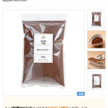
冷蔵
あと
2時間15分以内
のご注文で
8月9日 日曜日
に出荷します。