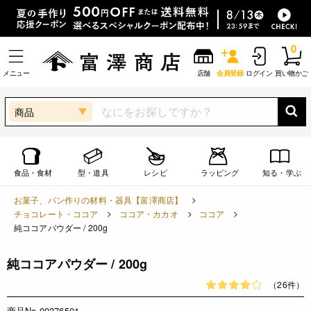
0
メニュー
店舗
会員登録
ログイン
買い物かご
商品
食品・食材
型・道具
レシピ
ラッピング
知る・学ぶ
お菓子、パン作りの材料・器具【富澤商店】
チョコレート・ココア
ココア・カカオ
ココア
純ココアパウダー / 200g
純ココアパウダー / 200g
（26件）
商品No.00376501