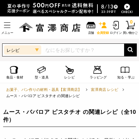
0
メニュー
店舗
会員登録
ログイン
買い物かご
レシピ
食品・食材
型・道具
レシピ
ラッピング
知る・学ぶ
お菓子、パン作りの材料・器具【富澤商店】
富澤商店 レシピ
ムース・ババロア ピスタチオ の関連レシピ
ムース・ババロア ピスタチオ の関連レシピ
（全10
件）