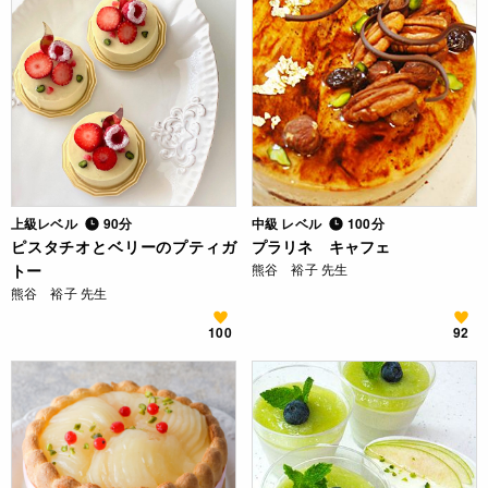
上級レベル
90分
中級 レベル
100分
ピスタチオとベリーのプティガ
プラリネ キャフェ
トー
熊谷 裕子 先生
熊谷 裕子 先生
100
92