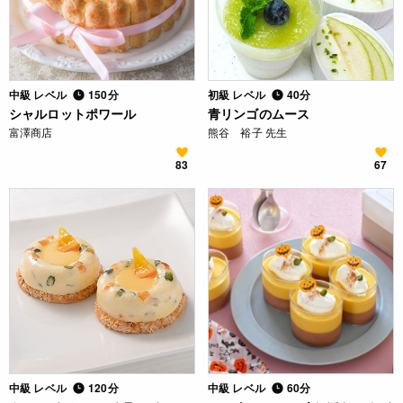
中級 レベル
150分
初級 レベル
40分
シャルロットポワール
青リンゴのムース
富澤商店
熊谷 裕子 先生
83
67
中級 レベル
120分
中級 レベル
60分