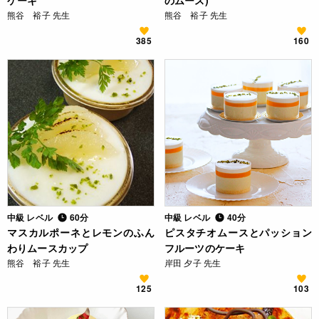
ケーキ
のムース)
熊谷 裕子 先生
熊谷 裕子 先生
385
160
中級 レベル
60分
中級 レベル
40分
マスカルポーネとレモンのふん
ピスタチオムースとパッション
わりムースカップ
フルーツのケーキ
熊谷 裕子 先生
岸田 夕子 先生
125
103