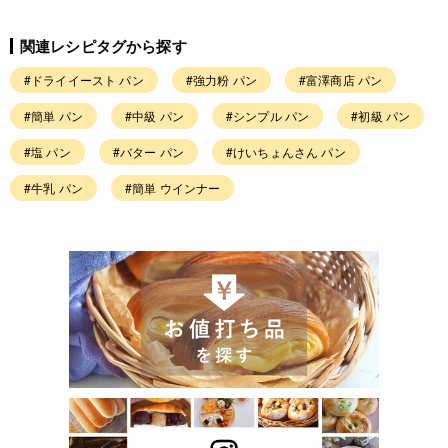
関連レシピタグから探す
#ドライイースト パン
#強力粉 パン
#富澤商店 パン
#簡単 パン
#中級 パン
#シンプル パン
#初級 パン
#塩 パン
#バター パン
#けいちょんさん パン
#牛乳 パン
#簡単 ウインナー