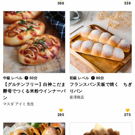
366
339
中級 レベル
50分
初級 レベル
60分
【グルテンフリー】白神こだま
フランスパン天板で焼く ちぎ
酵母でつくる米粉ウインナーパ
りパン
ン
富澤商店
マスダ アイミ 先生
285
275