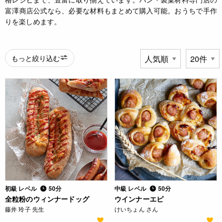
富澤商店公式なら、必要な材料もまとめて購入可能。おうちで手作
りを楽しめます。
もっと絞り込む
初級 レベル
50分
中級 レベル
50分
全粒粉のウィンナードッグ
ウインナーエピ
藤井 玲子 先生
けいちょん さん