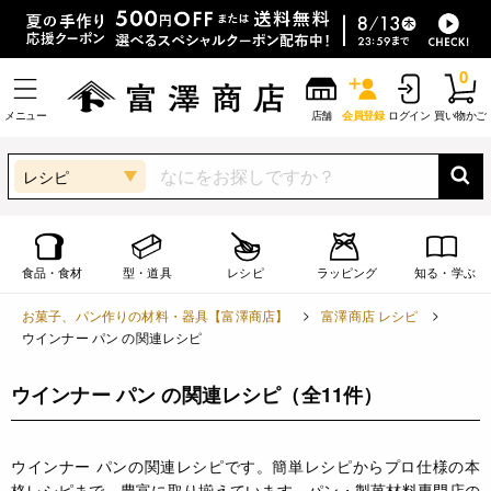
0
メニュー
店舗
会員登録
ログイン
買い物かご
レシピ
食品・食材
型・道具
レシピ
ラッピング
知る・学ぶ
お菓子、パン作りの材料・器具【富澤商店】
富澤商店 レシピ
ウインナー パン の関連レシピ
ウインナー パン の関連レシピ
（全11件）
ウインナー パンの関連レシピです。簡単レシピからプロ仕様の本
格レシピまで、豊富に取り揃えています。パン・製菓材料専門店の