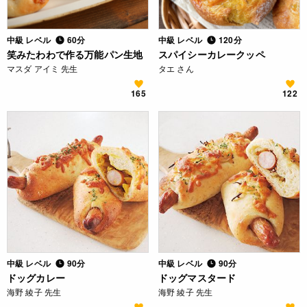
中級 レベル
60分
中級 レベル
120分
笑みたわわで作る万能パン生地
スパイシーカレークッペ
マスダ アイミ 先生
タエ さん
165
122
中級 レベル
90分
中級 レベル
90分
ドッグカレー
ドッグマスタード
海野 綾子 先生
海野 綾子 先生