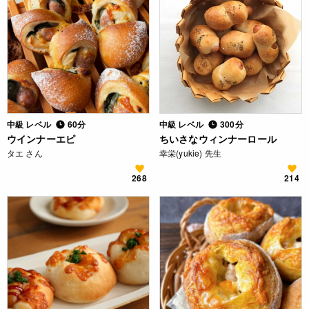
中級 レベル
60分
中級 レベル
300分
ウインナーエピ
ちいさなウィンナーロール
タエ さん
幸栄(yukie) 先生
268
214