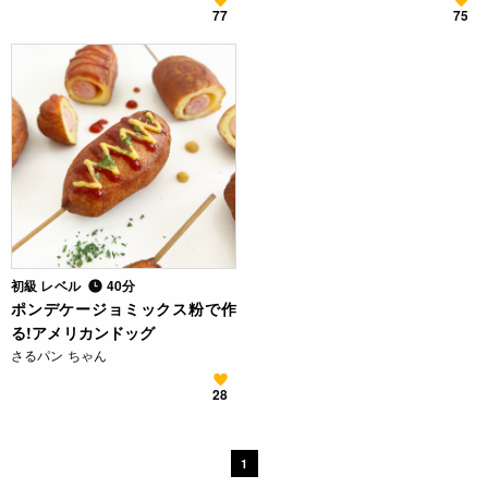
77
75
初級 レベル
40分
ポンデケージョミックス粉で作
る!アメリカンドッグ
さるパン ちゃん
28
1