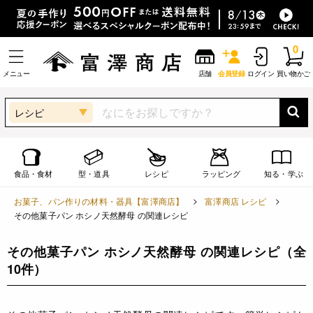
0
メニュー
店舗
会員登録
ログイン
買い物かご
レシピ
食品・食材
型・道具
レシピ
ラッピング
知る・学ぶ
お菓子、パン作りの材料・器具【富澤商店】
富澤商店 レシピ
その他菓子パン ホシノ天然酵母 の関連レシピ
その他菓子パン ホシノ天然酵母 の関連レシピ
（全
10件）