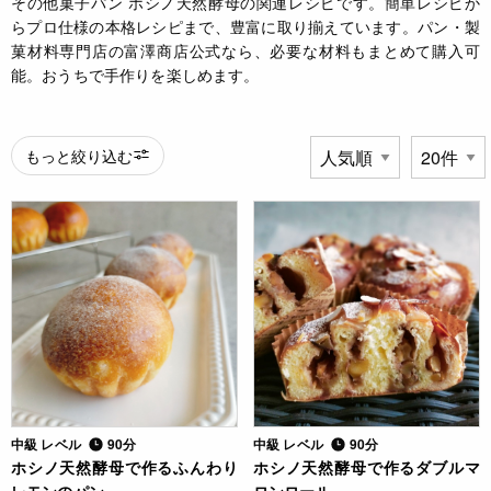
その他菓子パン ホシノ天然酵母の関連レシピです。簡単レシピか
らプロ仕様の本格レシピまで、豊富に取り揃えています。パン・製
菓材料専門店の富澤商店公式なら、必要な材料もまとめて購入可
能。おうちで手作りを楽しめます。
もっと絞り込む
中級 レベル
90分
中級 レベル
90分
ホシノ天然酵母で作るふんわり
ホシノ天然酵母で作るダブルマ