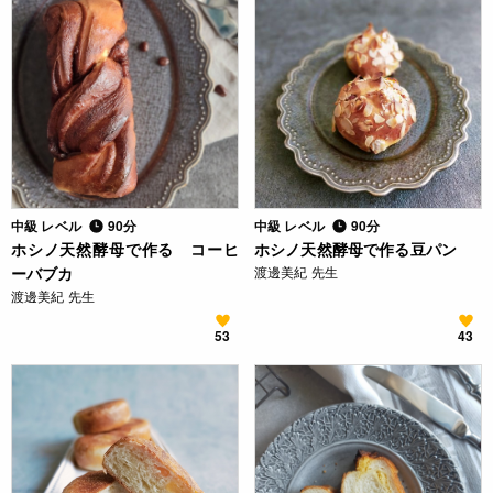
中級 レベル
90分
中級 レベル
90分
ホシノ天然酵母で作る コーヒ
ホシノ天然酵母で作る豆パン
ーバブカ
渡邊美紀 先生
渡邊美紀 先生
53
43