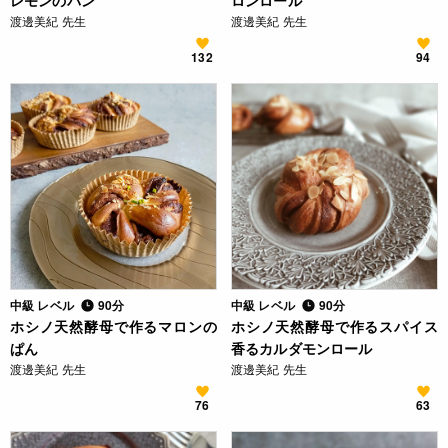
レモンのパン
ロンロール
渡邊美紀 先生
渡邊美紀 先生
132
94
中級 レベル
90分
中級 レベル
90分
ホシノ天然酵母で作るマロンの
ホシノ天然酵母で作るスパイス
ぱん
香るカルダモンロール
渡邊美紀 先生
渡邊美紀 先生
76
63