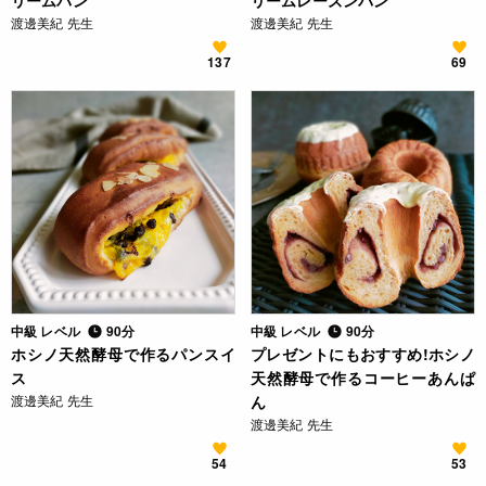
リームパン
リームレーズンパン
渡邊美紀 先生
渡邊美紀 先生
137
69
中級 レベル
90分
中級 レベル
90分
ホシノ天然酵母で作るパンスイ
プレゼントにもおすすめ!ホシノ
ス
天然酵母で作るコーヒーあんぱ
渡邊美紀 先生
ん
渡邊美紀 先生
54
53