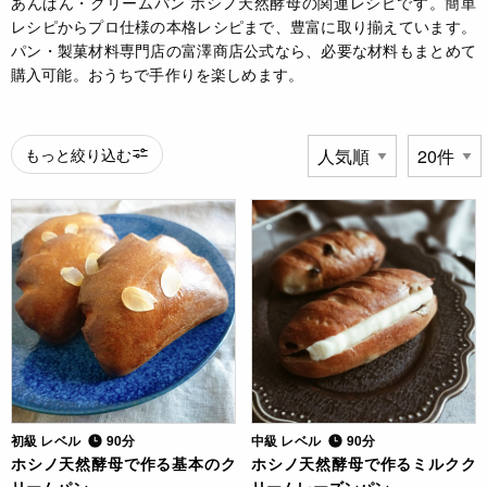
あんぱん・クリームパン ホシノ天然酵母の関連レシピです。簡単
レシピからプロ仕様の本格レシピまで、豊富に取り揃えています。
パン・製菓材料専門店の富澤商店公式なら、必要な材料もまとめて
購入可能。おうちで手作りを楽しめます。
もっと絞り込む
初級 レベル
90分
中級 レベル
90分
ホシノ天然酵母で作る基本のク
ホシノ天然酵母で作るミルクク