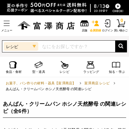
0
メニュー
店舗
会員登録
ログイン
買い物かご
レシピ
食品・食材
型・道具
レシピ
ラッピング
知る・学ぶ
お菓子、パン作りの材料・器具【富澤商店】
富澤商店 レシピ
あんぱん・クリームパン ホシノ天然酵母 の関連レシピ
あんぱん・クリームパン ホシノ天然酵母 の関連レシ
ピ
（全6件）