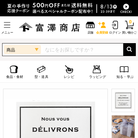
0
メニュー
店舗
会員登録
ログイン
買い物かご
商品
食品・食材
型・道具
レシピ
ラッピング
知る・学ぶ