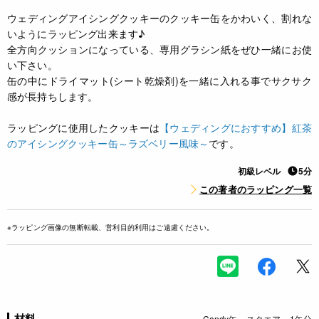
ウェディングアイシングクッキーのクッキー缶をかわいく、割れな
いようにラッピング出来ます♪
全方向クッションになっている、専用グラシン紙をぜひ一緒にお使
い下さい。
缶の中にドライマット(シート乾燥剤)を一緒に入れる事でサクサク
感が長持ちします。
ラッピングに使用したクッキーは
【ウェディングにおすすめ】紅茶
のアイシングクッキー缶～ラズベリー風味～
です。
初級レベル
5分
この著者のラッピング一覧
※ラッピング画像の無断転載、営利目的利用はご遠慮ください。
材料
Candy缶 スクエア 1缶分