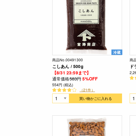
冷蔵
商品No.00491300
商品
こしあん / 500g
ド
【8/31 23:59まで】
2,
通常価格
583円
5%OFF
554円 (税込)
（21件）
買い物かごに入れる