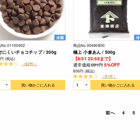
冷蔵
冷
No.01100602
商品No.00490800
けにくいチョコチップ / 200g
極上 小倉あん / 500g
【8/31 23:59まで】
5円 (税込)
（62件）
通常価格
691円
5%OFF
656円 (税込)
（51件）
買い物かごに入れる
買い物かごに入れる
前へ
4
5