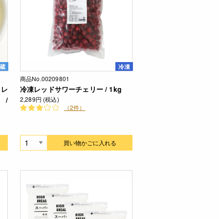
蔵
冷凍
商品No.00209801
フレ
冷凍レッドサワーチェリー / 1kg
 /
2,289円 (税込)
（2件）
買い物かごに入れる