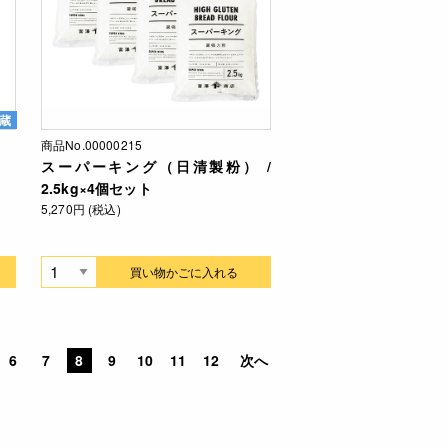
蔵
商品No.00000215
スーパーキング（日清製粉） /
2.5kg×4個セット
5,270円 (税込)
買い物かごに入れる
6
7
8
9
10
11
12
次へ