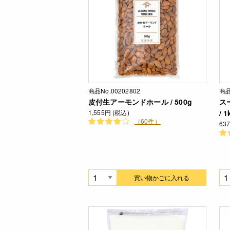
商品No.00202802
商品
皮付生アーモンドホール / 500g
ス
1,555円 (税込)
/ 1
（60件）
63
買い物かごに入れる