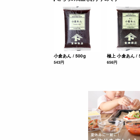
小倉あん / 500g
極上 小倉あん / 
543円
656円