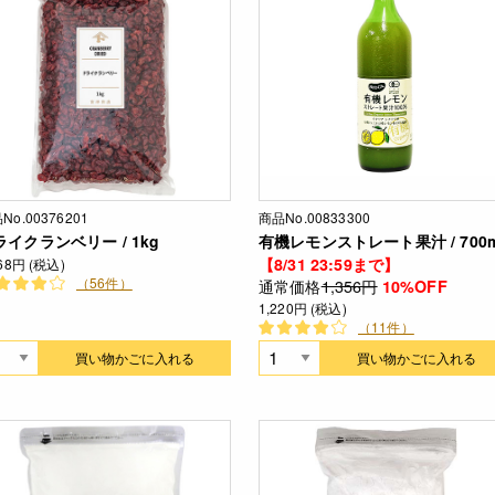
No.00376201
商品No.00833300
ライクランベリー / 1kg
有機レモンストレート果汁 / 700m
【8/31 23:59まで】
268円 (税込)
（56件）
通常価格
1,356円
10%OFF
1,220円 (税込)
（11件）
買い物かごに入れる
買い物かごに入れる