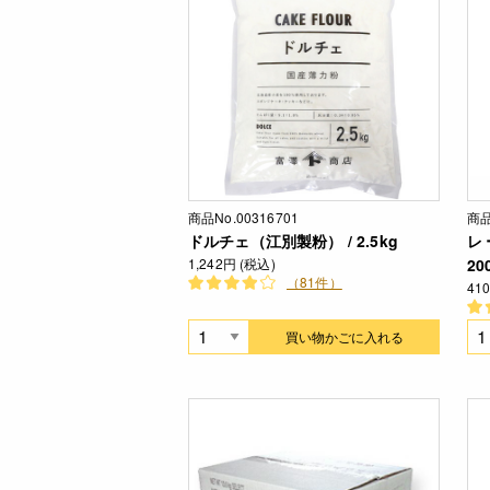
商品No.00316701
商品
ドルチェ（江別製粉） / 2.5kg
レ
1,242円 (税込)
20
（81件）
41
買い物かごに入れる