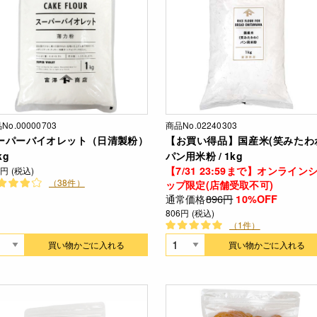
No.00000703
商品No.02240303
ーパーバイオレット（日清製粉）
【お買い得品】国産米(笑みたわ
kg
パン用米粉 / 1kg
【7/31 23:59まで】オンライン
7円 (税込)
（38件）
ップ限定(店舗受取不可)
通常価格
896円
10%OFF
806円 (税込)
（1件）
買い物かごに入れる
買い物かごに入れる