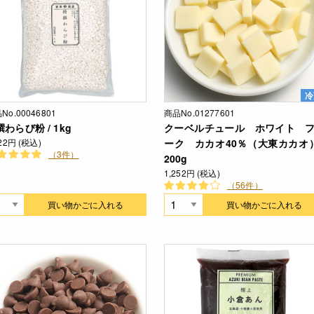
冷
No.00046801
商品No.01277601
わらび粉 / 1kg
クーベルチュール ホワイト 
322円 (税込)
ーク カカオ40％（大東カカオ）
（3件）
200g
1,252円 (税込)
（56件）
買い物かごに入れる
買い物かごに入れる