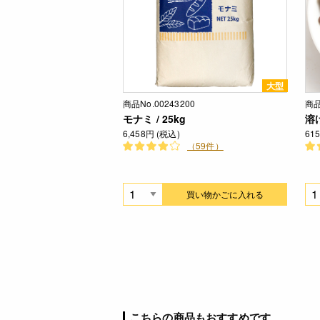
大型
商品No.00243200
商品
モナミ / 25kg
溶
6,458円 (税込)
61
（59件）
買い物かごに入れる
こちらの商品もおすすめです