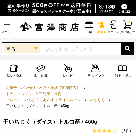
0
メニュー
店舗
会員登録
ログイン
買い物かご
商品
食品・食材
型・道具
レシピ
ラッピング
知る・学ぶ
お菓子、パン作りの材料・器具【富澤商店】
ドライフルーツ・加工野菜・果物
プルーン・いちじく・あんず ドライフルーツ
いちじく
干いちじく（ダイス）トルコ産 / 450g
干いちじく（ダイス）トルコ産 / 450g
（6件）