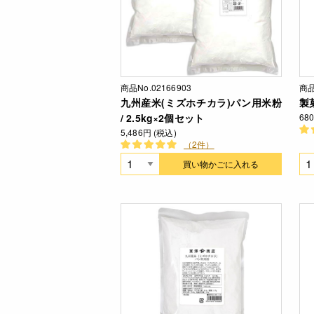
商品No.02166903
商品
九州産米(ミズホチカラ)パン用米粉
製菓
/ 2.5kg×2個セット
68
5,486円 (税込)
（2件）
買い物かごに入れる