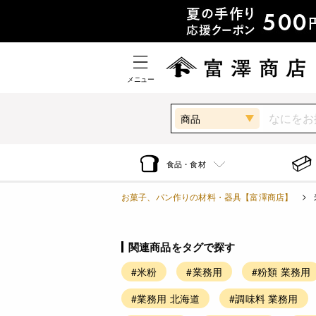
メニュー
商品
食品・食材
お菓子、パン作りの材料・器具【富澤商店】
関連商品をタグで探す
#米粉
#業務用
#粉類 業務用
#業務用 北海道
#調味料 業務用