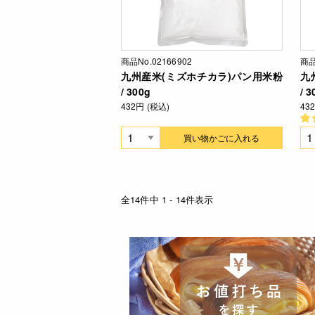
商品No.02166902
商品
九州産米(ミズホチカラ)パン用米粉
九
/ 300g
/ 3
432円 (税込)
43
買い物かごに入れる
全14件中 1 - 14件表示