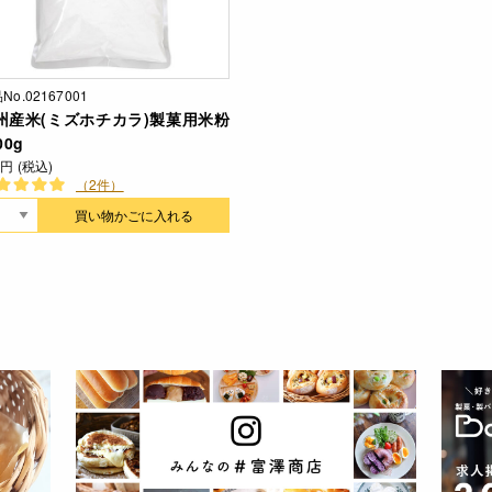
No.02167001
州産米(ミズホチカラ)製菓用米粉
00g
2円 (税込)
（2件）
買い物かごに入れる