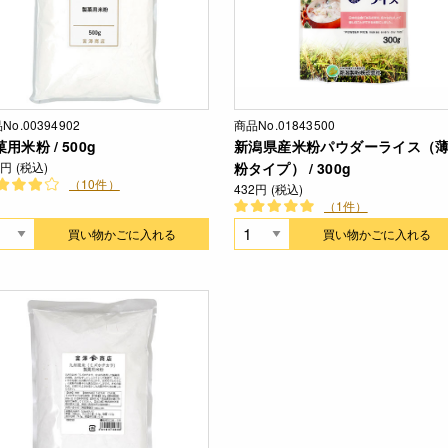
No.00394902
商品No.01843500
用米粉 / 500g
新潟県産米粉パウダーライス（
0円 (税込)
粉タイプ） / 300g
（10件）
432円 (税込)
（1件）
買い物かごに入れる
買い物かごに入れる