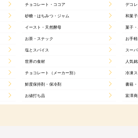
チョコレート・ココア
デコレ
砂糖・はちみつ・ジャム
和菓子
イースト・天然酵母
菓子・
お茶・スナック
お手軽
塩とスパイス
スーパ
世界の食材
人気銘
チョコレート（メーカー別）
冷凍ス
鮮度保持剤・保冷剤
書籍・
お値打ち品
富澤商