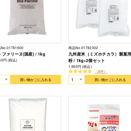
No.01781600
商品No.01782302
ファリーヌ(国産) / 1kg
九州産米（ミズホチカラ）製菓
350円 (税込)
粉 / 1kg×2個セット
1,965円 (税込)
（8件）
買い物かごに入れる
買い物かごに入れる