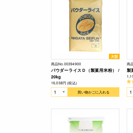
大型
商品No.00394900
商品
パウダーライスＤ（製菓用米粉） /
製菓
20kg
1,
16,038円 (税込)
買い物かごに入れる