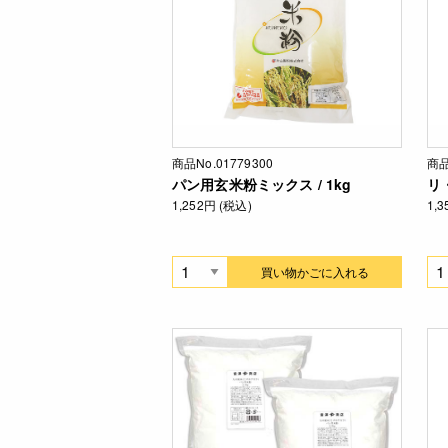
商品No.01779300
商品
パン用玄米粉ミックス / 1kg
リ・
1,252円 (税込)
1,
買い物かごに入れる