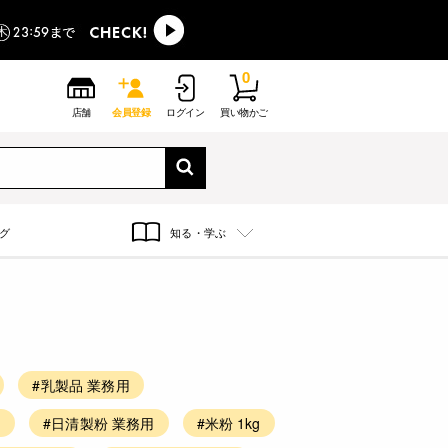
0
店舗
会員登録
ログイン
買い物かご
グ
知る・学ぶ
#乳製品 業務用
用
#日清製粉 業務用
#米粉 1kg