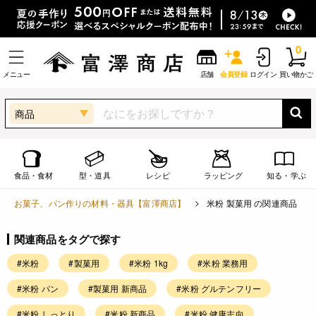
0
メニュー
店舗
会員登録
ログイン
買い物かご
商品
食品・食材
型・道具
レシピ
ラッピング
知る・学ぶ
お菓子、パン作りの材料・器具【富澤商店】
米粉 製菓用 の関連商品
関連商品をタグで探す
#米粉
#製菓用
#米粉 1kg
#米粉 業務用
#米粉 パン
#製菓用 新商品
#米粉 グルテンフリー
#米粉 しっとり
#米粉 新商品
#米粉 健康志向