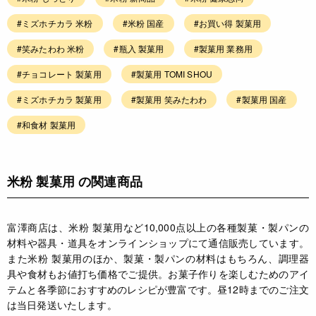
#ミズホチカラ 米粉
#米粉 国産
#お買い得 製菓用
#笑みたわわ 米粉
#瓶入 製菓用
#製菓用 業務用
#チョコレート 製菓用
#製菓用 TOMI SHOU
#ミズホチカラ 製菓用
#製菓用 笑みたわわ
#製菓用 国産
#和食材 製菓用
米粉 製菓用 の関連商品
富澤商店は、米粉 製菓用など10,000点以上の各種製菓・製パンの
材料や器具・道具をオンラインショップにて通信販売しています。
また米粉 製菓用のほか、製菓・製パンの材料はもちろん、調理器
具や食材もお値打ち価格でご提供。お菓子作りを楽しむためのアイ
テムと各季節におすすめのレシピが豊富です。昼12時までのご注文
は当日発送いたします。