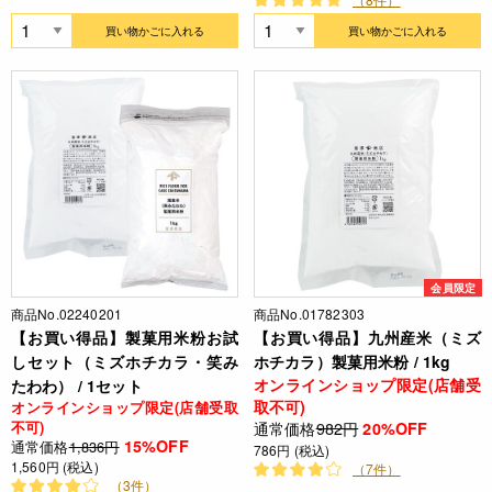
買い物かごに入れる
買い物かごに入れる
会員限定
商品No.02240201
商品No.01782303
【お買い得品】製菓用米粉お試
【お買い得品】九州産米（ミズ
しセット（ミズホチカラ・笑み
ホチカラ）製菓用米粉 / 1kg
オンラインショップ限定(店舗受
たわわ） / 1セット
取不可)
オンラインショップ限定(店舗受取
通常価格
982円
不可)
20%OFF
15%OFF
通常価格
1,836円
786円 (税込)
1,560円 (税込)
（7件）
（3件）