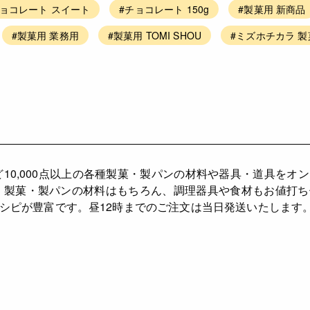
チョコレート スイート
#チョコレート 150g
#製菓用 新商品
#製菓用 業務用
#製菓用 TOMI SHOU
#ミズホチカラ 製
ど10,000点以上の各種製菓・製パンの材料や器具・道具をオ
、製菓・製パンの材料はもちろん、調理器具や食材もお値打
シピが豊富です。昼12時までのご注文は当日発送いたします