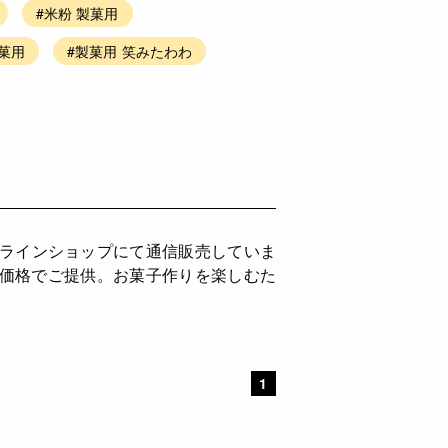
#米粉 製菓用
菓用
#製菓用 笑みたわわ
ンラインショップにて通信販売していま
ち価格でご提供。お菓子作りを楽しむた
。
1