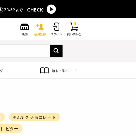
0
店舗
会員登録
ログイン
買い物かご
グ
知る・学ぶ
g
#ミルク チョコレート
ト ビター