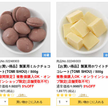
冷蔵
冷
No.02248903
商品No.02249003
お買い得品】製菓用ミルクチョコ
【お買い得品】製菓用ホワイト
ト(TOMI SHOU) / 500g
コレート(TOMI SHOU) / 500g
期間限定】複数個購入OK・オン
複数個購入OK・オンラインシ
インショップ限定(店舗受取不可)
プ限定(店舗受取不可)
常価格
1,922円
通常価格
1,998円
5%OFF
5%OFF
826円 (税込)
1,897円 (税込)
（3件）
（2件）
買い物かごに入れる
買い物かごに入れる