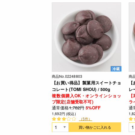
冷蔵
商品No.02248803
商品
【お買い得品】製菓用スイートチョ
【
コレート(TOMI SHOU) / 500g
レー
複数個購入OK・オンラインショッ
【
プ限定(店舗受取不可)
ラ
通常価格
1,782円
通
5%OFF
1,692円 (税込)
1,
（5件）
買い物かごに入れる