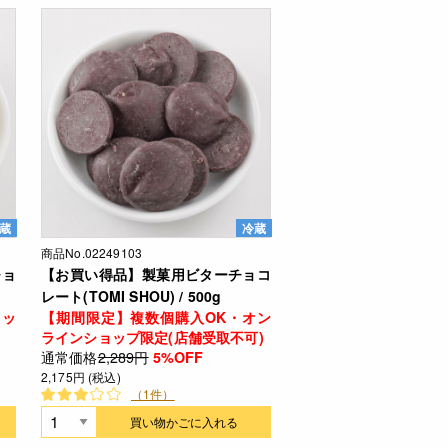
蔵
冷蔵
商品No.02249103
チョ
【お買い得品】製菓用ビターチョコ
レート(TOMI SHOU) / 500g
ョッ
【期間限定】複数個購入OK・オン
ラインショップ限定(店舗受取不可)
通常価格
2,289円
5%OFF
2,175円 (税込)
（1件）
買い物かごに入れる