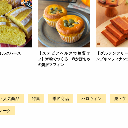
ミルクハース
【ステビアヘルスで糖質オ
【グルテンフリ
フ】米粉でつくる Wかぼちゃ
ンプキンフィナン
の贅沢マフィン
・人気商品
特集
季節商品
ハロウィン
栗・芋
レーク