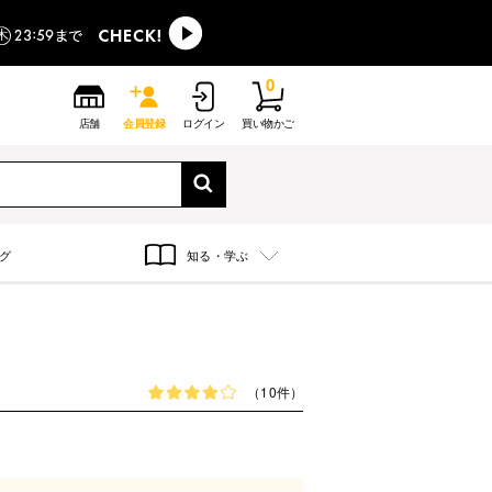
0
店舗
会員登録
ログイン
買い物かご
グ
知る・学ぶ
（10件）