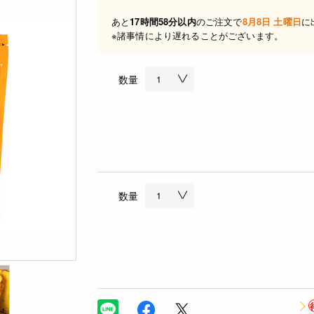
あと
17時間58分以内
のご注文で
8月8日 土曜日
に
※諸事情により遅れることがございます。
数量
数量