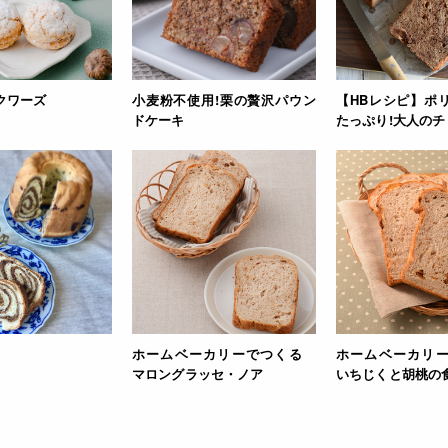
クワーズ
小麦粉不使用!栗の贅沢パウン
【HBレシピ】ポ
ドケーキ
たっぷり!大人の
ホームベーカリーでつくる
ホームベーカリ
マロングラッセ・ノア
いちじくと胡桃の