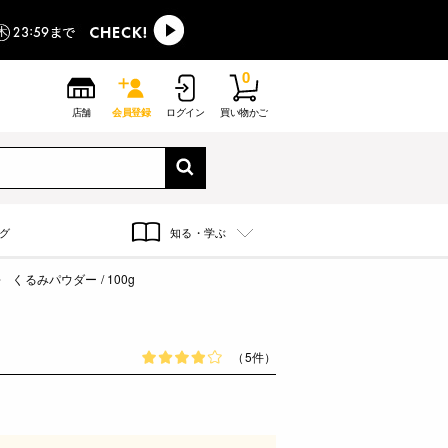
0
店舗
会員登録
ログイン
買い物かご
グ
知る・学ぶ
くるみパウダー / 100g
（5件）