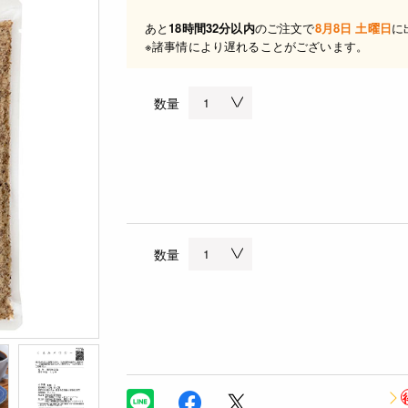
あと
18時間32分以内
のご注文で
8月8日 土曜日
に
※諸事情により遅れることがございます。
数量
数量