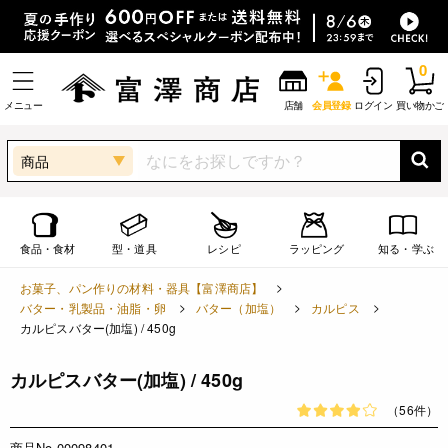
0
メニュー
店舗
会員登録
ログイン
買い物かご
商品
食品・食材
型・道具
レシピ
ラッピング
知る・学ぶ
お菓子、パン作りの材料・器具【富澤商店】
バター・乳製品・油脂・卵
バター（加塩）
カルピス
カルピスバター(加塩) / 450g
カルピスバター(加塩) / 450g
（56件）
商品No.00098401