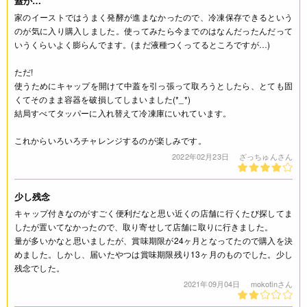
蓋が…
家のイーストではうまく発酵が進まなかったので、冷凍保存できるという
のが気に入り購入しました。使ってみたら今までのはなんだったんだって
いうくらいよく膨らんでます。(まだ液種つくってるところですが…)
ただ!
使うためにキャップを開けて中蓋を引っ張って取ろうとしたら、とても固
くてそのまま容器を破損してしまいました(*_*)
結局すべてタッパーに入れ替えて冷凍庫にいれています。
これからいろいろチャレンジするのが楽しみです。
2022年02月23日
ざっちゅんさん
少し残念
キャップ付きなのがすごく便利だなと思い近くの店舗に行くたび探してま
したが置いてなかったので、取り寄せして店舗に取りに行きました。
量が多いかなと思いましたが、賞味期限が24ヶ月となってたので購入を決
めました。しかし、届いたやつは賞味期限残り13ヶ月のものでした。少し
残念でした。
2021年09月04日
mokotinさん