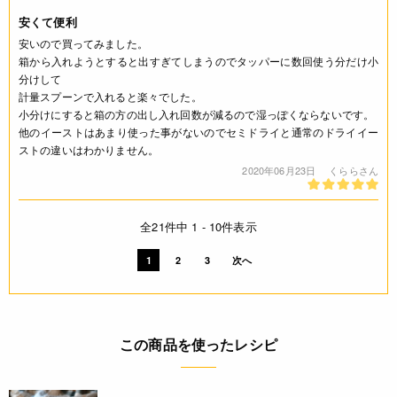
安くて便利
安いので買ってみました。
箱から入れようとすると出すぎてしまうのでタッパーに数回使う分だけ小
分けして
計量スプーンで入れると楽々でした。
小分けにすると箱の方の出し入れ回数が減るので湿っぽくならないです。
他のイーストはあまり使った事がないのでセミドライと通常のドライイー
ストの違いはわかりません。
2020年06月23日
くららさん
全21件中 1 - 10件表示
1
2
3
次へ
この商品を使ったレシピ