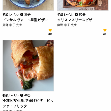
初級 レベル
30分
初級 レベル
50分
ドンサルヴォ ～星型ピザ～
クリスマスリースピザ
藤野 幸子 先生
藤野 幸子 先生
39
31
初級 レベル
40分
冷凍ピザ生地で揚げピザ ピッ
ツァ・フリッタ
藤野 幸子 先生