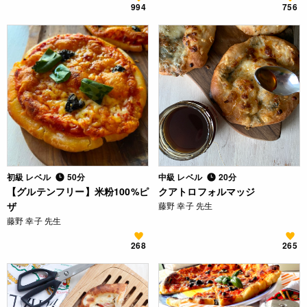
994
756
初級 レベル
50分
中級 レベル
20分
【グルテンフリー】米粉100%ピ
クアトロフォルマッジ
ザ
藤野 幸子 先生
藤野 幸子 先生
268
265