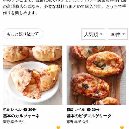
の富澤商店公式なら、必要な材料もまとめて購入可能。おうちで手
作りを楽しめます。
もっと絞り込む
初級 レベル
30分
初級 レベル
30分
基本のカルツォーネ
基本のピザマルゲリータ
藤野 幸子 先生
藤野 幸子 先生