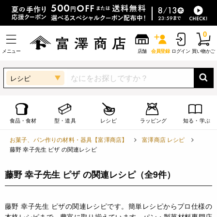
0
メニュー
店舗
会員登録
ログイン
買い物かご
レシピ
食品・食材
型・道具
レシピ
ラッピング
知る・学ぶ
お菓子、パン作りの材料・器具【富澤商店】
富澤商店 レシピ
藤野 幸子先生 ピザ の関連レシピ
藤野 幸子先生 ピザ の関連レシピ
（全9件）
藤野 幸子先生 ピザの関連レシピです。簡単レシピからプロ仕様の
本格レシピまで、豊富に取り揃えています。パン・製菓材料専門店