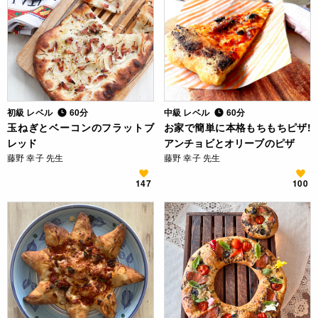
初級 レベル
60分
中級 レベル
60分
玉ねぎとベーコンのフラットブ
お家で簡単に本格もちもちピザ!
レッド
アンチョビとオリーブのピザ
藤野 幸子 先生
藤野 幸子 先生
147
100