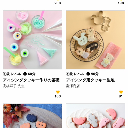
208
193
初級 レベル
60分
初級 レベル
90分
アイシングクッキー作りの基礎
アイシング用クッキー生地
高橋洋子 先生
富澤商店
163
81