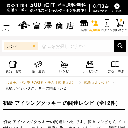
0
メニュー
店舗
会員登録
ログイン
買い物かご
レシピ
食品・食材
型・道具
レシピ
ラッピング
知る・学ぶ
お菓子、パン作りの材料・器具【富澤商店】
富澤商店 レシピ
初級 アイシングクッキー の関連レシピ
初級 アイシングクッキー の関連レシピ
（全12件）
初級 アイシングクッキーの関連レシピです。簡単レシピからプロ
仕様の本格レシピまで、豊富に取り揃えています。パン・製菓材料