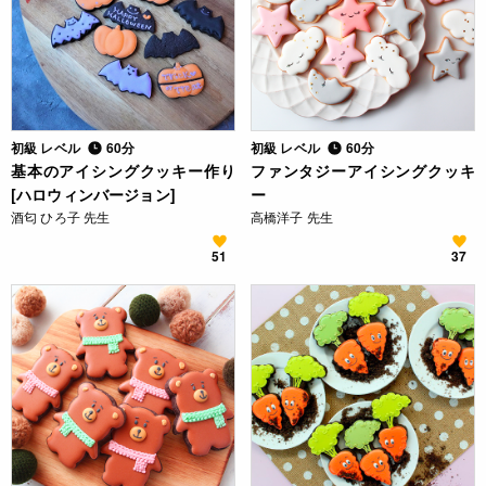
初級 レベル
60分
初級 レベル
60分
基本のアイシングクッキー作り
ファンタジーアイシングクッキ
[ハロウィンバージョン]
ー
酒匂 ひろ子 先生
高橋洋子 先生
51
37