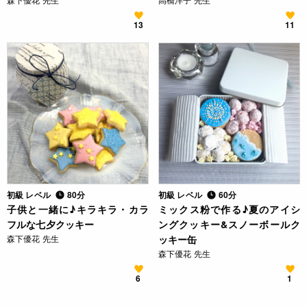
13
11
初級 レベル
80分
初級 レベル
60分
子供と一緒に♪キラキラ・カラ
ミックス粉で作る♪夏のアイシ
フルな七夕クッキー
ングクッキー&スノーボールク
森下優花 先生
ッキー缶
森下優花 先生
6
1