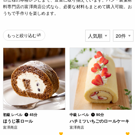
料専門店の富澤商店公式なら、必要な材料もまとめて購入可能。お
うちで手作りを楽しめます。
もっと絞り込む
初級 レベル
45分
中級 レベル
90分
ほうじ茶ロール
ハチミツいちごのロールケーキ
富澤商店
富澤商店