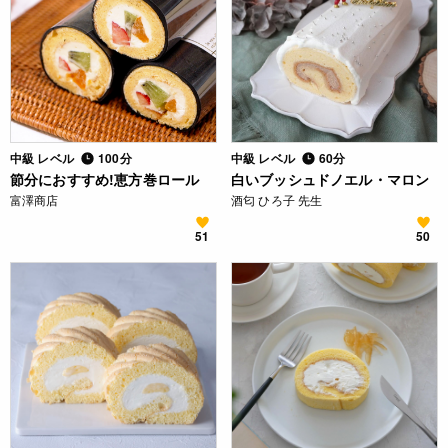
中級 レベル
100分
中級 レベル
60分
節分におすすめ!恵方巻ロール
白いブッシュドノエル・マロン
富澤商店
酒匂 ひろ子 先生
51
50