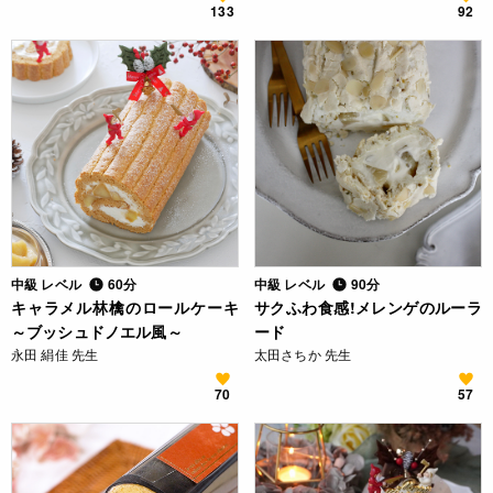
133
92
中級 レベル
60分
中級 レベル
90分
キャラメル林檎のロールケーキ
サクふわ食感!メレンゲのルーラ
～ブッシュドノエル風～
ード
永田 絹佳 先生
太田さちか 先生
70
57