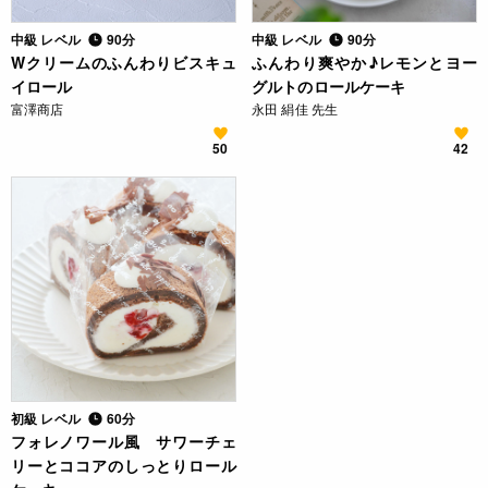
中級 レベル
90分
中級 レベル
90分
Wクリームのふんわりビスキュ
ふんわり爽やか♪レモンとヨー
イロール
グルトのロールケーキ
富澤商店
永田 絹佳 先生
50
42
初級 レベル
60分
フォレノワール風 サワーチェ
リーとココアのしっとりロール