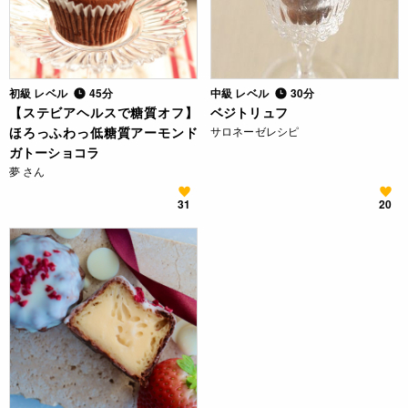
初級 レベル
45分
中級 レベル
30分
【ステビアヘルスで糖質オフ】
ベジトリュフ
ほろっふわっ低糖質アーモンド
サロネーゼレシピ
ガトーショコラ
夢 さん
31
20