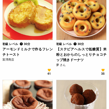
初級 レベル
30分
初級 レベル
30分
アーモンドミルクで作るフレン
【ステビアヘルスで低糖質】米
チトースト
粉とおからのしっとりチョコチ
富澤商店
ップ焼きドーナツ
夢 さん
41
35