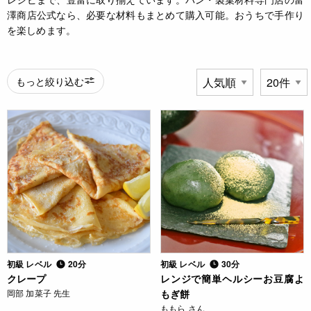
澤商店公式なら、必要な材料もまとめて購入可能。おうちで手作り
を楽しめます。
もっと絞り込む
初級 レベル
20分
初級 レベル
30分
クレープ
レンジで簡単ヘルシーお豆腐よ
岡部 加菜子 先生
もぎ餅
ももら さん