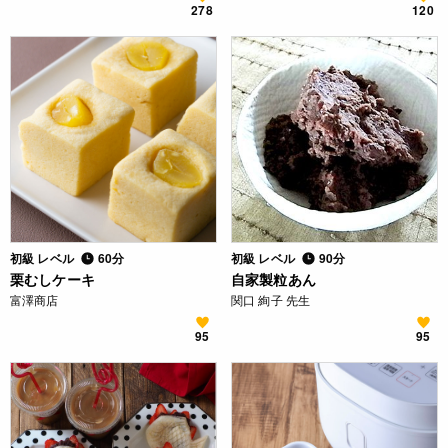
278
120
初級 レベル
60分
初級 レベル
90分
栗むしケーキ
自家製粒あん
富澤商店
関口 絢子 先生
95
95