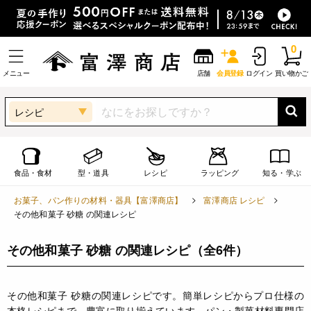
0
メニュー
店舗
会員登録
ログイン
買い物かご
レシピ
食品・食材
型・道具
レシピ
ラッピング
知る・学ぶ
お菓子、パン作りの材料・器具【富澤商店】
富澤商店 レシピ
その他和菓子 砂糖 の関連レシピ
その他和菓子 砂糖 の関連レシピ
（全6件）
その他和菓子 砂糖の関連レシピです。簡単レシピからプロ仕様の
本格レシピまで、豊富に取り揃えています。パン・製菓材料専門店