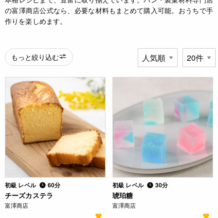
の富澤商店公式なら、必要な材料もまとめて購入可能。おうちで手
作りを楽しめます。
もっと絞り込む
初級 レベル
60分
初級 レベル
30分
チーズカステラ
琥珀糖
富澤商店
富澤商店