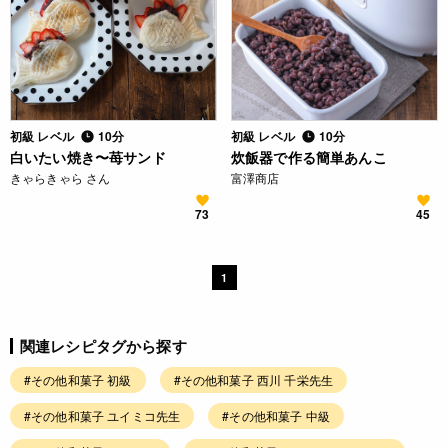
初級 レベル
10分
初級 レベル
10分
白いたい焼き〜苺サンド
炊飯器で作る簡単あんこ
きゃらきゃら さん
富澤商店
73
45
1
関連レシピタグから探す
#その他和菓子 初級
#その他和菓子 西川 千栄先生
#その他和菓子 ユイミコ先生
#その他和菓子 中級