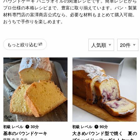
パウンドケーキ バニラオイルの関連レシピです。簡単レシピから
プロ仕様の本格レシピまで、豊富に取り揃えています。パン・製菓
材料専門店の富澤商店公式なら、必要な材料もまとめて購入可能。
おうちで手作りを楽しめます。
もっと絞り込む
初級 レベル
30分
初級 レベル
90分
基本のパウンドケーキ
大きめパウンド型で焼く 夏の
藤野 幸子 先生