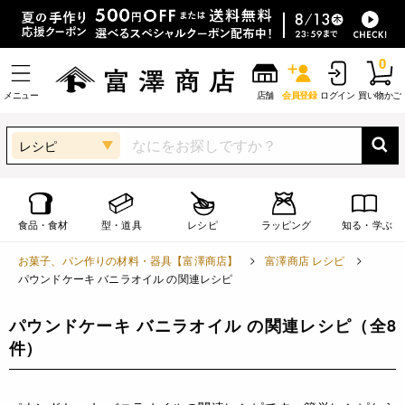
0
メニュー
店舗
会員登録
ログイン
買い物かご
レシピ
食品・食材
型・道具
レシピ
ラッピング
知る・学ぶ
お菓子、パン作りの材料・器具【富澤商店】
富澤商店 レシピ
パウンドケーキ バニラオイル の関連レシピ
パウンドケーキ バニラオイル の関連レシピ
（全8
件）