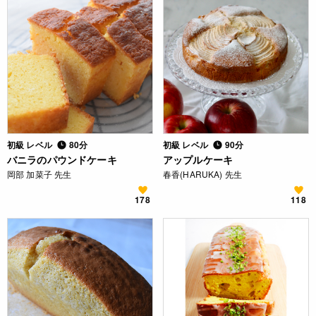
初級 レベル
80分
初級 レベル
90分
バニラのパウンドケーキ
アップルケーキ
岡部 加菜子 先生
春香(HARUKA) 先生
178
118