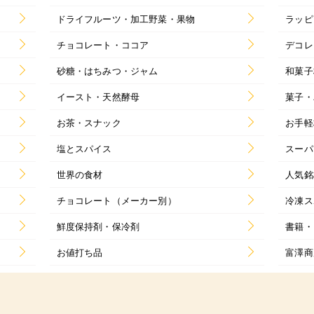
ドライフルーツ・加工野菜・果物
ラッピ
チョコレート・ココア
デコレ
砂糖・はちみつ・ジャム
和菓子
イースト・天然酵母
菓子・
お茶・スナック
お手軽
塩とスパイス
スーパ
世界の食材
人気銘
チョコレート（メーカー別）
冷凍ス
鮮度保持剤・保冷剤
書籍・
お値打ち品
富澤商