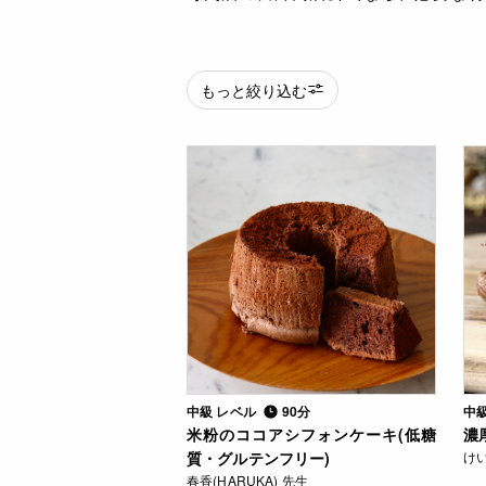
もっと絞り込む
中級 レベル
90分
中
米粉のココアシフォンケーキ(低糖
濃
質・グルテンフリー)
け
春香(HARUKA) 先生