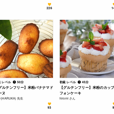
226
1
級 レベル
50分
初級 レベル
45分
グルテンフリー】米粉バナナマド
【グルテンフリー】米粉のカッ
ーヌ
フォンケーキ
(HARUKA) 先生
hiromi さん
93