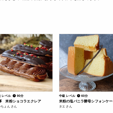
級 レベル
90分
中級 レベル
60分
厚 米粉ショコラエクレア
米粉の塩バニラ酵母シフォンケー
いちょん さん
タエ さん