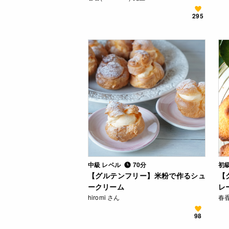
295
中級 レベル
70分
初
【グルテンフリー】米粉で作るシュ
【
ークリーム
レ
hiromi さん
春香
98