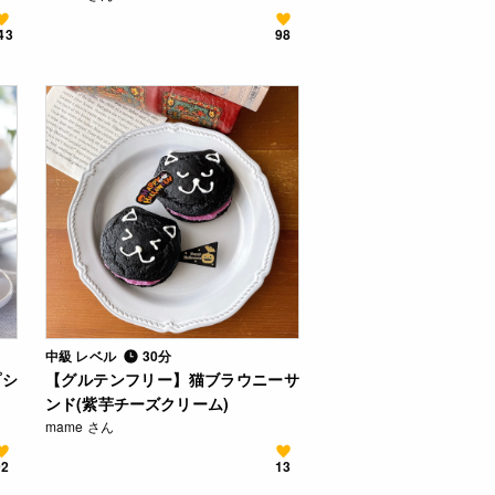
43
98
中級 レベル
30分
プシ
【グルテンフリー】猫ブラウニーサ
ンド(紫芋チーズクリーム)
mame さん
92
13