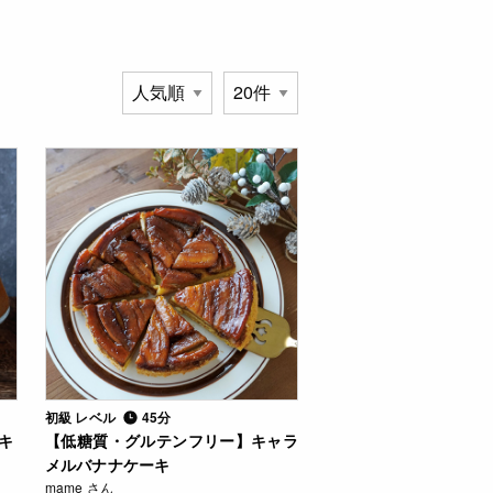
初級 レベル
45分
キ
【低糖質・グルテンフリー】キャラ
メルバナナケーキ
mame さん