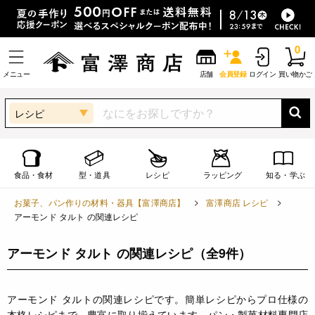
0
メニュー
店舗
会員登録
ログイン
買い物かご
レシピ
食品・食材
型・道具
レシピ
ラッピング
知る・学ぶ
お菓子、パン作りの材料・器具【富澤商店】
富澤商店 レシピ
アーモンド タルト の関連レシピ
アーモンド タルト の関連レシピ
（全9件）
アーモンド タルトの関連レシピです。簡単レシピからプロ仕様の
本格レシピまで、豊富に取り揃えています。パン・製菓材料専門店