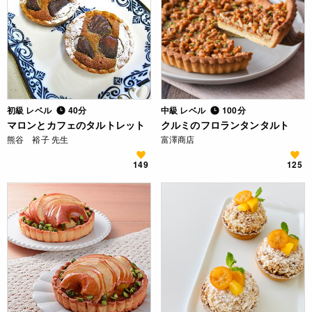
初級 レベル
40分
中級 レベル
100分
マロンとカフェのタルトレット
クルミのフロランタンタルト
熊谷 裕子 先生
富澤商店
149
125