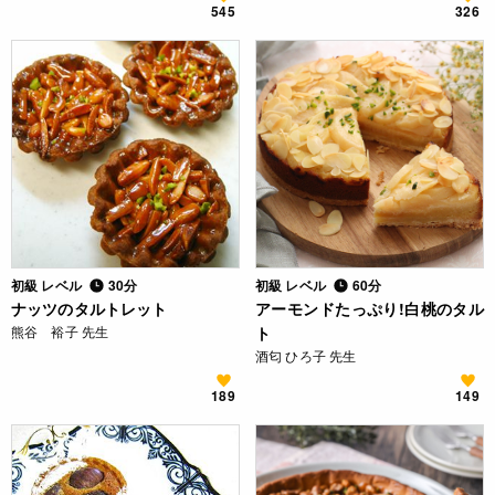
545
326
初級 レベル
30分
初級 レベル
60分
ナッツのタルトレット
アーモンドたっぷり!白桃のタル
熊谷 裕子 先生
ト
酒匂 ひろ子 先生
189
149