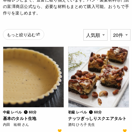
の富澤商店公式なら、必要な材料もまとめて購入可能。おうちで手
作りを楽しめます。
もっと絞り込む
中級 レベル
60分
初級 レベル
60分
基本のタルト生地
ナッツぎっしりスクエアタルト
内田 祐樹 さん
酒匂 ひろ子 先生