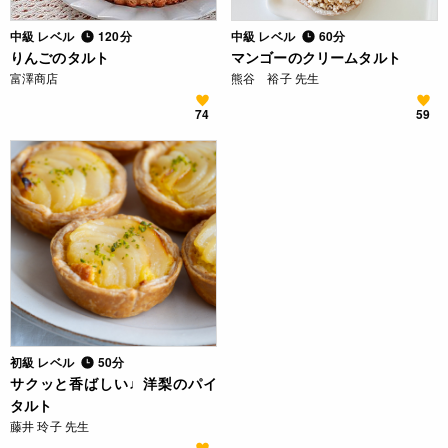
中級 レベル
120分
中級 レベル
60分
りんごのタルト
マンゴーのクリームタルト
富澤商店
熊谷 裕子 先生
74
59
初級 レベル
50分
サクッと香ばしい♩洋梨のパイ
タルト
藤井 玲子 先生