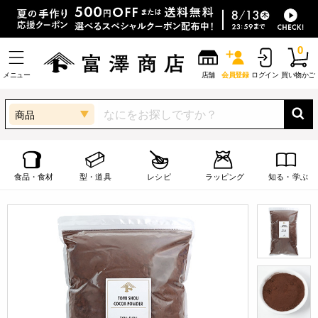
0
メニュー
店舗
会員登録
ログイン
買い物かご
商品
食品・食材
型・道具
レシピ
ラッピング
知る・学ぶ