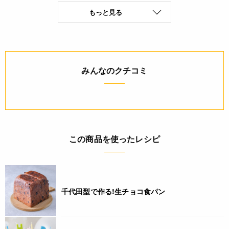
もっと見る
マレーシア
原料原産地名
なし
みんなのクチコミ
保存方法(未開封)
直射日光・高温多湿を避け冷暗所に保存
賞味期限(未開封時)
※製造日を起点とした期限です。
この商品を使ったレシピ
240日
アレルギー
千代田型で作る!生チョコ食パン
なし(特定原材料8品目)
コンタミネーション