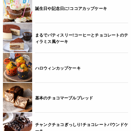
* 本品加工所では、小麦・乳成分・卵・そば・落花生・えび・
誕生日や記念日に!ココアカップケーキ
かに・くるみ・カシューナッツを含む食品も扱っています。
(特定原材料9品目中)
栄養成分表示
まるでパティスリー!コーヒーとチョコレートのテ
ィラミス風ケーキ
(100g当たり) エネルギー 460kcal たんぱく質 23.0g 脂質
22.8g 炭水化物 40.7g 食塩相当量 0.04g *この表示値は、目
安です。
ハロウィンカップケーキ
注意事項
◆商品の在庫・販売状況について◆
・諸事情により、予告なく販売終了になる場合がございます。
予めご了承ください。
基本のチョコマーブルブレッド
・当サイトに掲載されている商品は、ご購入可能な状態にあっ
ても必ずしも在庫を保証するものではありません。予めご了承
ください。
チャンクチョコぎっしり!チョコレートパウンドケ
JANコード
ーキ