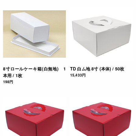
8寸ロールケーキ箱(白無地) 1
TD 白ム地 8寸 (本体) / 50枚
本用 / 1枚
15,433円
198円