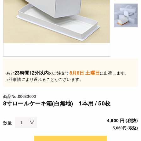
23時間12分以内
8月8日 土曜日
あと
のご注文で
に出荷します。
※諸事情により遅れることがございます。
商品No.00630600
8寸ロールケーキ箱(白無地) 1本用 / 50枚
4,600 円 (税抜)
数量
5,060円 (税込)