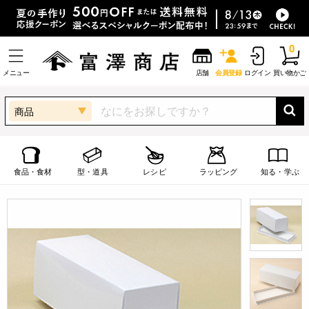
0
メニュー
店舗
会員登録
ログイン
買い物かご
商品
食品・食材
型・道具
レシピ
ラッピング
知る・学ぶ