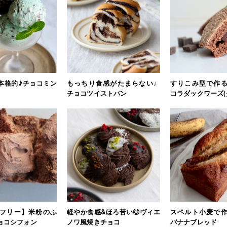
本格的♪チョコミン
もっちり食感がたまらない♩
すりこみ型で作
チョコツイストパン
コラダックワーズ(
フリー】米粉のふ
軽やか食感&ほろ苦い◎ヴィエ
スペルト小麦で
ョコシフォン
ノワ風焼きチョコ
バナナブレッド