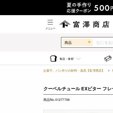
メニュー
商品
食品・食材
お菓子、パン作りの材料・器具【富澤商店】
クーベルチュール EXビター フレーク
商品No.01277706