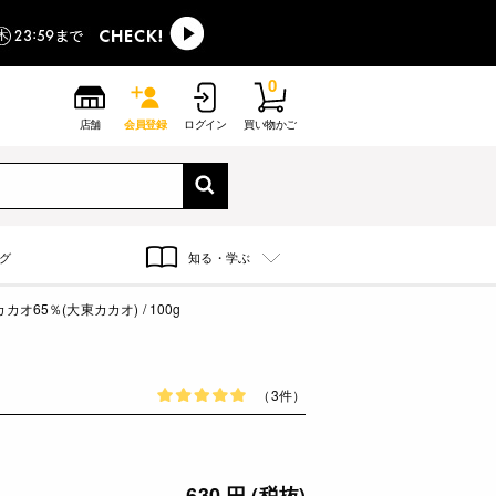
0
店舗
会員登録
ログイン
買い物かご
グ
知る・学ぶ
オ65％(大東カカオ) / 100g
（3件）
630 円 (税抜)