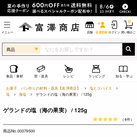
0
メニュー
店舗
会員登録
ログイン
買い物かご
商品
食品・食材
型・道具
レシピ
ラッピング
知る・学ぶ
お菓子、パン作りの材料・器具【富澤商店】
塩とスパイス
塩
海塩
ゲランドの塩（海の果実） / 125g
ゲランドの塩（海の果実） / 125g
（4件）
商品No.00379500