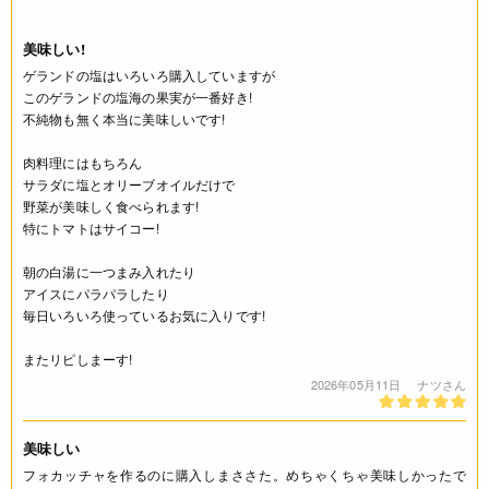
美味しい!
ゲランドの塩はいろいろ購入していますが
このゲランドの塩海の果実が一番好き!
不純物も無く本当に美味しいです!
肉料理にはもちろん
サラダに塩とオリーブオイルだけで
野菜が美味しく食べられます!
特にトマトはサイコー!
朝の白湯に一つまみ入れたり
アイスにパラパラしたり
毎日いろいろ使っているお気に入りです!
またリピしまーす!
2026年05月11日
ナツさん
美味しい
フォカッチャを作るのに購入しまささた。めちゃくちゃ美味しかったで