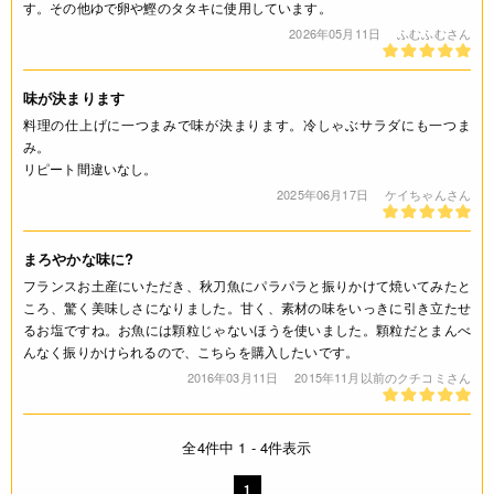
す。その他ゆで卵や鰹のタタキに使用しています。
2026年05月11日
ふむふむさん
味が決まります
料理の仕上げに一つまみで味が決まります。冷しゃぶサラダにも一つま
み。
リピート間違いなし。
2025年06月17日
ケイちゃんさん
まろやかな味に?
フランスお土産にいただき、秋刀魚にパラパラと振りかけて焼いてみたと
ころ、驚く美味しさになりました。甘く、素材の味をいっきに引き立たせ
るお塩ですね。お魚には顆粒じゃないほうを使いました。顆粒だとまんべ
んなく振りかけられるので、こちらを購入したいです。
2016年03月11日
2015年11月以前のクチコミさん
全4件中 1 - 4件表示
1