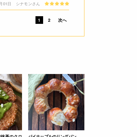
8月01日
シナモンさん
1
2
次へ
で抹茶のクロ
パイナップルのリングパン