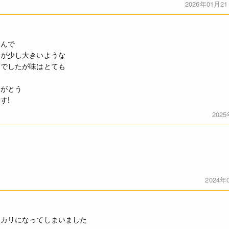
2026年01月2
さんで
粒が少し大きいような
象でしたが味はとても
りがとう
す!
202
2024年
リカリになってしまいました