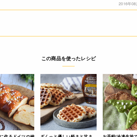
2016年0
この商品を使ったレシピ
に作るドイツの編
ざくっと優しい軽さと甘さ
お手軽!冷凍生地