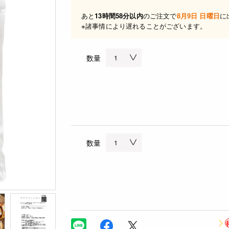
あと
13時間58分以内
のご注文で
8月9日 日曜日
に
※諸事情により遅れることがございます。
数量
数量