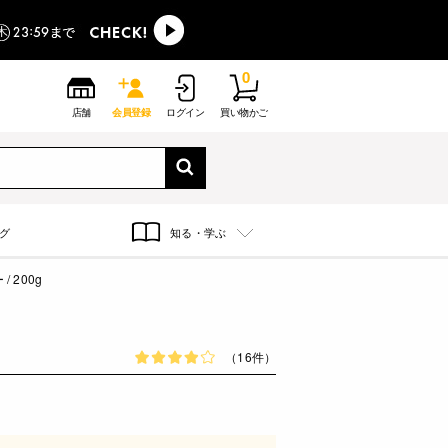
0
店舗
会員登録
ログイン
買い物かご
グ
知る・学ぶ
 200g
（16件）