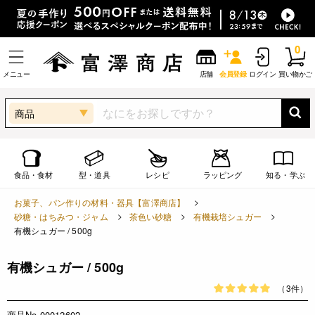
0
メニュー
店舗
会員登録
ログイン
買い物かご
商品
食品・食材
型・道具
レシピ
ラッピング
知る・学ぶ
お菓子、パン作りの材料・器具【富澤商店】
砂糖・はちみつ・ジャム
茶色い砂糖
有機栽培シュガー
有機シュガー / 500g
有機シュガー / 500g
（3件）
商品No.00012602