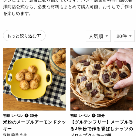
澤商店公式なら、必要な材料もまとめて購入可能。おうちで手作り
を楽しめます。
もっと絞り込む
初級 レベル
30分
初級 レベル
30分
米粉のメープルアーモンドクッ
【グルテンフリー】メープル香
キー
る♪米粉で作る香ばしナッツの
森崎 繭香 先生
ドロップクッキー2種