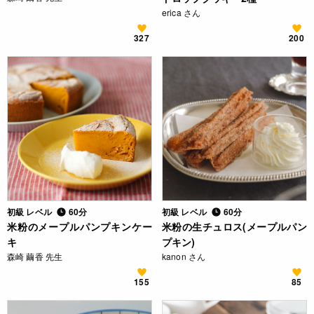
erica さん
327
200
初級 レベル
60分
初級 レベル
60分
米粉のメープルパンプキンケー
米粉の生チュロス(メープルパン
キ
プキン)
森崎 繭香 先生
kanon さん
155
85