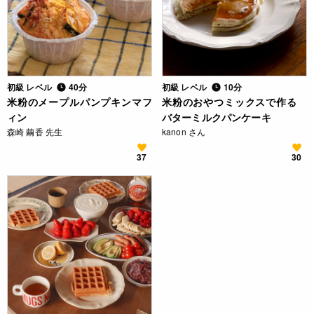
初級 レベル
40分
初級 レベル
10分
米粉のメープルパンプキンマフ
米粉のおやつミックスで作る
ィン
バターミルクパンケーキ
森崎 繭香 先生
kanon さん
37
30