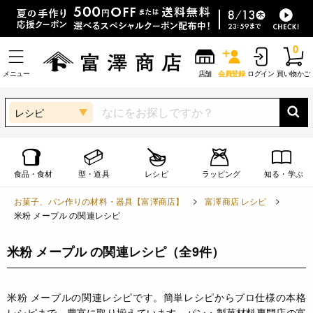
0
メニュー
店舗
会員登録
ログイン
買い物かご
レシピ
食品・食材
型・道具
レシピ
ラッピング
知る・学ぶ
お菓子、パン作りの材料・器具【富澤商店】
富澤商店 レシピ
米粉 メープル の関連レシピ
米粉 メープル の関連レシピ
（全9件）
米粉 メープルの関連レシピです。簡単レシピからプロ仕様の本格
レシピまで、豊富に取り揃えています。パン・製菓材料専門店の富