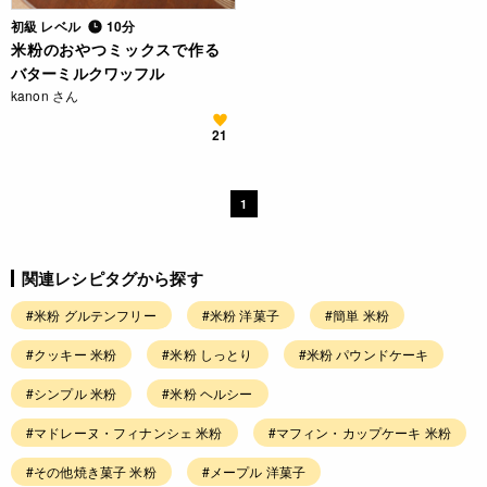
初級 レベル
10分
米粉のおやつミックスで作る
バターミルクワッフル
kanon さん
21
1
関連レシピタグから探す
#米粉 グルテンフリー
#米粉 洋菓子
#簡単 米粉
#クッキー 米粉
#米粉 しっとり
#米粉 パウンドケーキ
#シンプル 米粉
#米粉 ヘルシー
#マドレーヌ・フィナンシェ 米粉
#マフィン・カップケーキ 米粉
#その他焼き菓子 米粉
#メープル 洋菓子