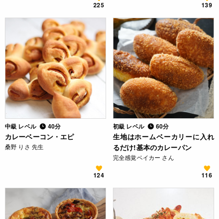
225
139
中級 レベル
40分
初級 レベル
60分
カレーベーコン・エピ
生地はホームベーカリーに入れ
桑野 りさ 先生
るだけ!基本のカレーパン
完全感覚ベイカー さん
124
116