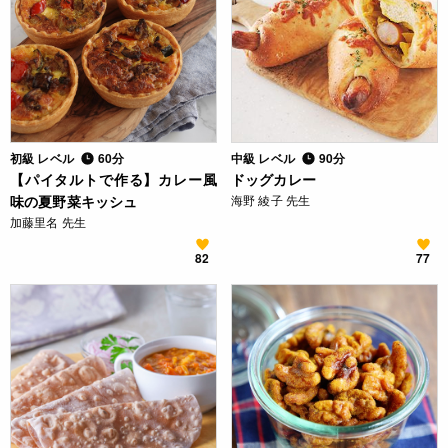
初級 レベル
60分
中級 レベル
90分
【パイタルトで作る】カレー風
ドッグカレー
味の夏野菜キッシュ
海野 綾子 先生
加藤里名 先生
82
77