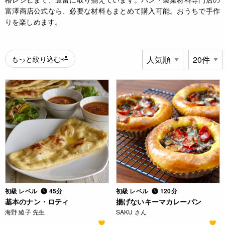
富澤商店公式なら、必要な材料もまとめて購入可能。おうちで手作
りを楽しめます。
もっと絞り込む
初級 レベル
45分
初級 レベル
120分
基本のナン・ロティ
揚げないキーマカレーパン
海野 綾子 先生
SAKU さん