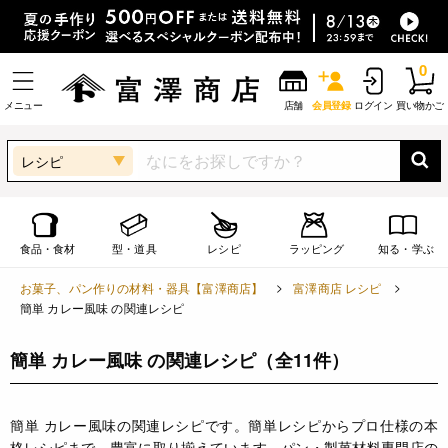
0
メニュー
店舗
会員登録
ログイン
買い物かご
レシピ
食品・食材
型・道具
レシピ
ラッピング
知る・学ぶ
お菓子、パン作りの材料・器具【富澤商店】
富澤商店 レシピ
簡単 カレー風味 の関連レシピ
簡単 カレー風味 の関連レシピ
（全11件）
簡単 カレー風味の関連レシピです。簡単レシピからプロ仕様の本
格レシピまで、豊富に取り揃えています。パン・製菓材料専門店の