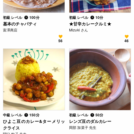
初級 レベル
100分
初級 レベル
10分
基本のチャパティ
★甘辛カレークルミ★
富澤商店
Mizuki さん
56
46
中級 レベル
150分
初級 レベル
50分
ひよこ豆のカレー&ターメリッ
レンズ豆のダルカレー
クライス
岡部 加菜子 先生
関口 絢子 先生