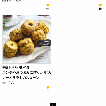
44
40
中級 レベル
40分
ランチやおつまみにぴったり!カ
レーとサラミのスコーン
nori さん
8
1